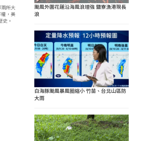
颱風外圍花蓮沿海風浪增強 鹽寮漁港現長
等兩所大
浪
等權，美
歷史。
白海豚颱風暴風圈縮小 竹苗、台北山區防
大雨