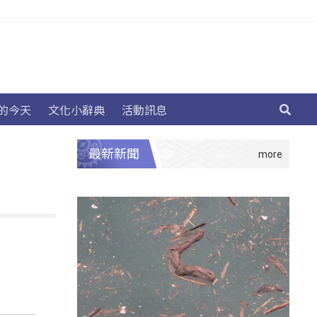
的今天
文化小辭典
活動訊息
最新新聞