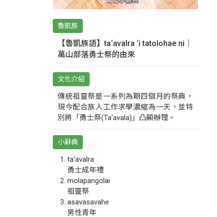
魯凱族
【魯凱族語】ta‘avalra ‘i tatolohae ni｜
萬山部落勇士祭的由來
文化介紹
傳統祖靈祭是一系列為期四個月的祭典，
現今配合族人工作求學濃縮為一天，並特
別將「勇士祭(Ta‘avala)」凸顯辦理。
小辭典
ta‘avalra
勇士成年禮
molapangolai
祖靈祭
asavasavahe
男性青年