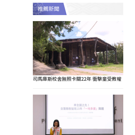
推薦新聞
司馬庫斯校舍無照卡關22年 衝擊童受教權