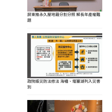
屏東推永久屋地籍分割分照 解長年產權難
題
政院版災防法修法 海嘯、堰塞湖列入災害
別