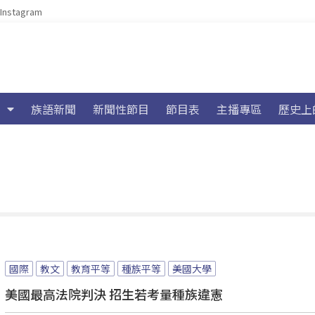
Instagram
族語新聞
新聞性節目
節目表
主播專區
歷史上
國際
教文
教育平等
種族平等
美國大學
美國最高法院判決 招生若考量種族違憲