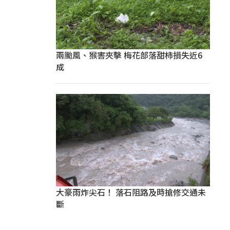
兩颱風、猴害夾擊 梅花部落甜柿損失近6
成
大豪雨炸尖石！ 落石阻路及時搶修交通未
斷