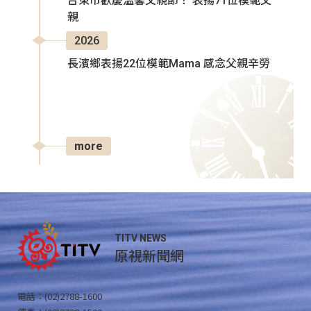
台東市歡慶溫馨父親節！ 表揚71位模範父
親
2026
長濱鄉表揚22位模範Mama 感念父親辛勞
more
TITV NEWS
原視新聞網
電話：(02)2788-1600