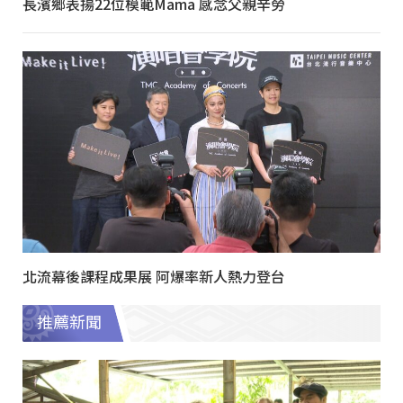
長濱鄉表揚22位模範Mama 感念父親辛勞
北流幕後課程成果展 阿爆率新人熱力登台
推薦新聞