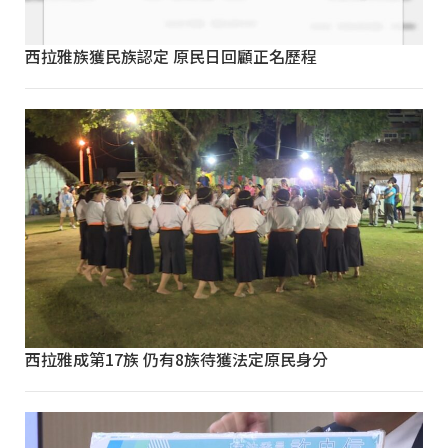
西拉雅族獲民族認定 原民日回顧正名歷程
西拉雅成第17族 仍有8族待獲法定原民身分