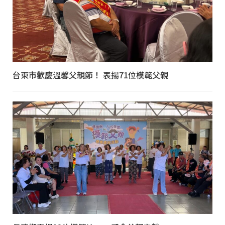
台東市歡慶溫馨父親節！ 表揚71位模範父親