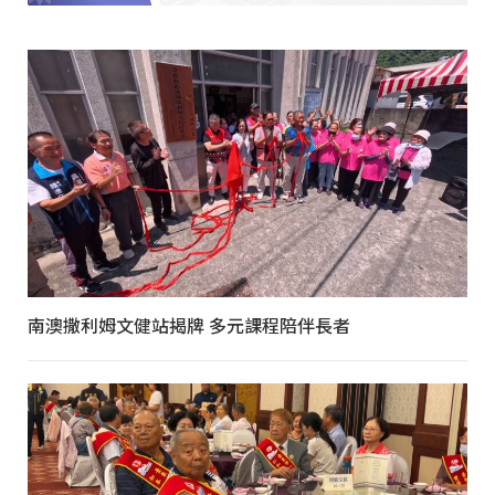
南澳撒利姆文健站揭牌 多元課程陪伴長者