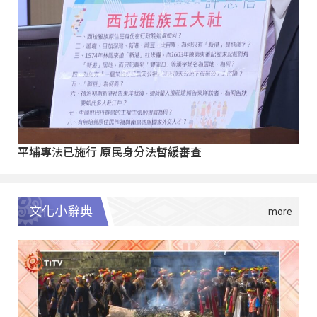
平埔專法已施行 原民身分法暫緩審查
文化小辭典