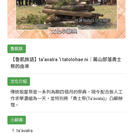
魯凱族
【魯凱族語】ta‘avalra ‘i tatolohae ni｜萬山部落勇士
祭的由來
文化介紹
傳統祖靈祭是一系列為期四個月的祭典，現今配合族人工
作求學濃縮為一天，並特別將「勇士祭(Ta‘avala)」凸顯辦
理。
小辭典
ta‘avalra