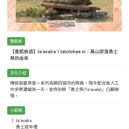
魯凱族
【魯凱族語】ta‘avalra ‘i tatolohae ni｜萬山部落勇士
祭的由來
文化介紹
傳統祖靈祭是一系列為期四個月的祭典，現今配合族人工
作求學濃縮為一天，並特別將「勇士祭(Ta‘avala)」凸顯辦
理。
小辭典
ta‘avalra
勇士成年禮