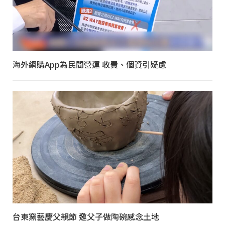
海外網購App為民間營運 收費、個資引疑慮
台東窯藝慶父親節 邀父子做陶碗感念土地