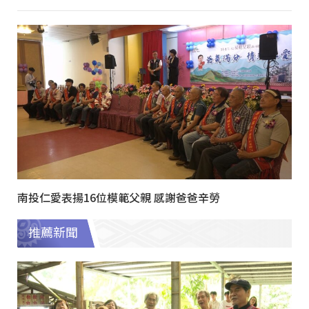
南投仁愛表揚16位模範父親 感謝爸爸辛勞
推薦新聞