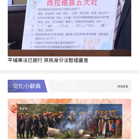
平埔專法已施行 原民身分法暫緩審查
文化小辭典