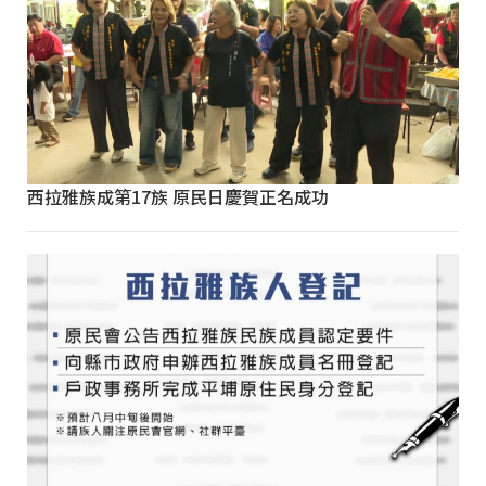
西拉雅族成第17族 原民日慶賀正名成功