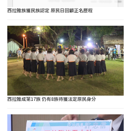
西拉雅族獲民族認定 原民日回顧正名歷程
西拉雅成第17族 仍有8族待獲法定原民身分