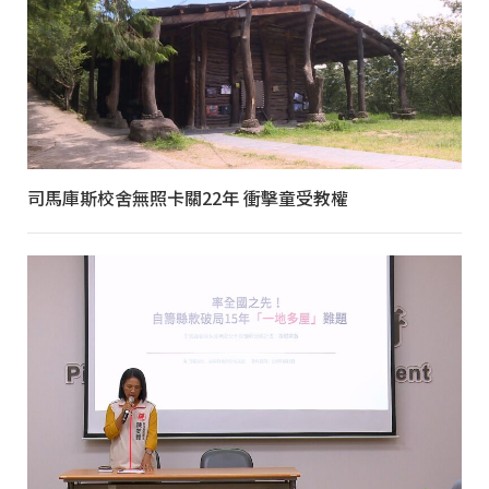
司馬庫斯校舍無照卡關22年 衝擊童受教權