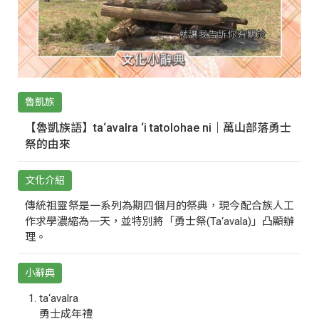
魯凱族
【魯凱族語】ta‘avalra ‘i tatolohae ni｜萬山部落勇士
祭的由來
文化介紹
傳統祖靈祭是一系列為期四個月的祭典，現今配合族人工
作求學濃縮為一天，並特別將「勇士祭(Ta‘avala)」凸顯辦
理。
小辭典
ta‘avalra
勇士成年禮