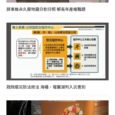
屏東推永久屋地籍分割分照 解長年產權難題
政院版災防法修法 海嘯、堰塞湖列入災害別