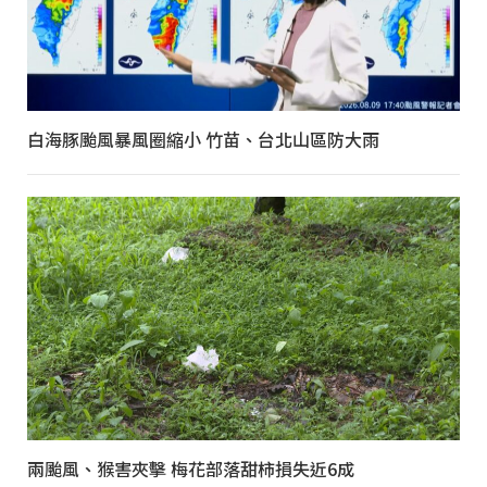
白海豚颱風暴風圈縮小 竹苗、台北山區防大雨
兩颱風、猴害夾擊 梅花部落甜柿損失近6成