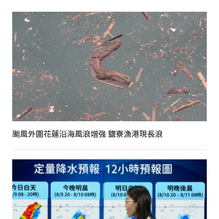
颱風外圍花蓮沿海風浪增強 鹽寮漁港現長浪