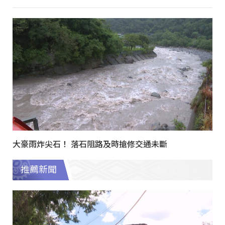
大豪雨炸尖石！ 落石阻路及時搶修交通未斷
推薦新聞