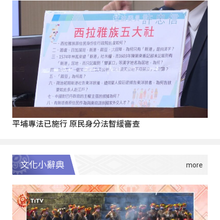
平埔專法已施行 原民身分法暫緩審查
文化小辭典