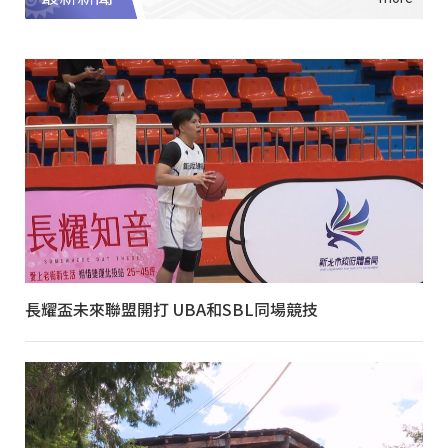
長耀盃未來聯盟開打 UBA和SBL同場競技