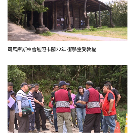
司馬庫斯校舍無照卡關22年 衝擊童受教權