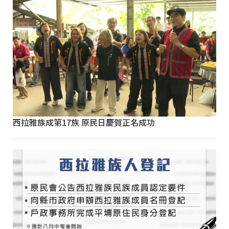
西拉雅族成第17族 原民日慶賀正名成功