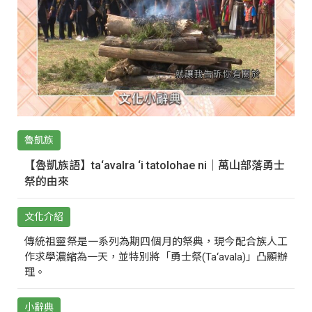
魯凱族
【魯凱族語】ta‘avalra ‘i tatolohae ni｜萬山部落勇士
祭的由來
文化介紹
傳統祖靈祭是一系列為期四個月的祭典，現今配合族人工
作求學濃縮為一天，並特別將「勇士祭(Ta‘avala)」凸顯辦
理。
小辭典