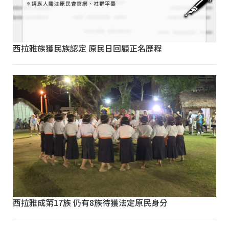
西拉雅族獲民族認定 原民日回顧正名歷程
西拉雅成第17族 仍有8族待獲法定原民身分