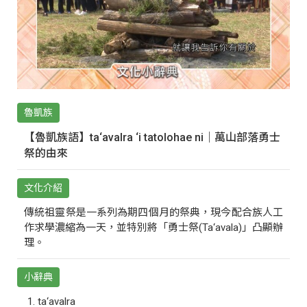
魯凱族
【魯凱族語】ta‘avalra ‘i tatolohae ni｜萬山部落勇士
祭的由來
文化介紹
傳統祖靈祭是一系列為期四個月的祭典，現今配合族人工
作求學濃縮為一天，並特別將「勇士祭(Ta‘avala)」凸顯辦
理。
小辭典
ta‘avalra