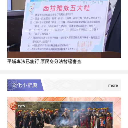
平埔專法已施行 原民身分法暫緩審查
文化小辭典