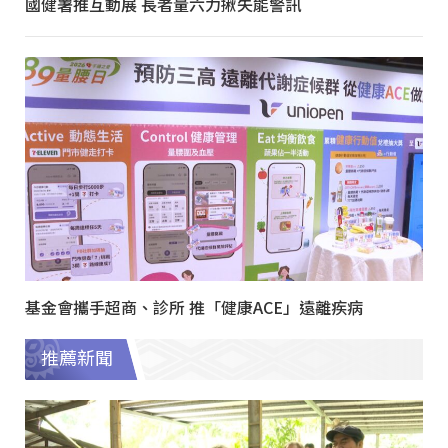
國健署推互動展 長者量六力揪失能警訊
基金會攜手超商、診所 推「健康ACE」遠離疾病
推薦新聞