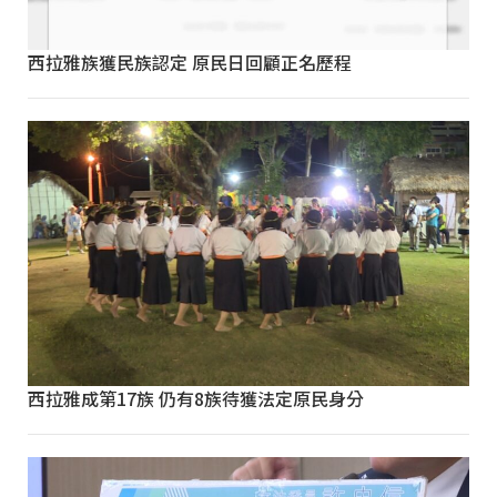
西拉雅族獲民族認定 原民日回顧正名歷程
西拉雅成第17族 仍有8族待獲法定原民身分