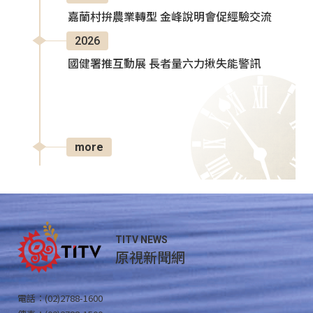
嘉蘭村拚農業轉型 金峰說明會促經驗交流
2026
國健署推互動展 長者量六力揪失能警訊
more
TITV NEWS
原視新聞網
電話：(02)2788-1600