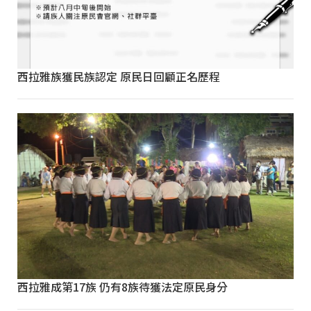
西拉雅族獲民族認定 原民日回顧正名歷程
西拉雅成第17族 仍有8族待獲法定原民身分