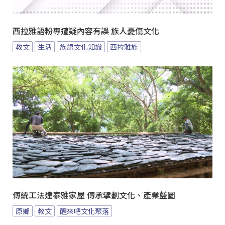
西拉雅語粉專遭疑內容有誤 族人憂傷文化
教文
生活
族語文化知識
西拉雅族
傳統工法建泰雅家屋 傳承擘劃文化、產業藍圖
原鄉
教文
醒來吧文化聚落