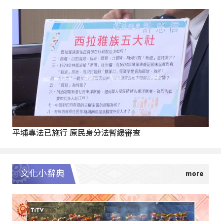
平埔專法已施行 原民身分法暫緩審查
文化小辭典