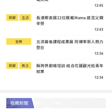
12:45
長濱鄉表揚22位模範Mama 感念父親
原鄉
生活
辛勞
12:43
北流幕後課程成果展 阿爆率新人熱力
音樂
登台
12:36
舞跨界劇場培訓 結合花蓮觀光拓青年
原鄉
教文
就業
12:34
推薦新聞