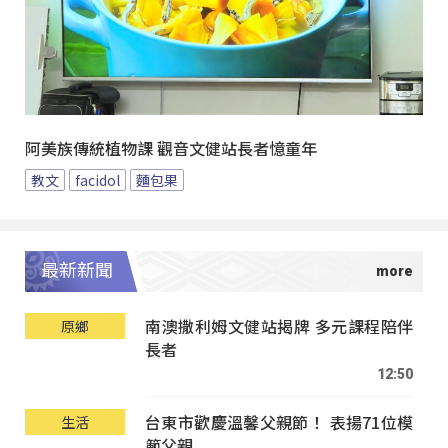
阿美族傳統植物課 觀音文健站長者憶童年
教文
facidol
麵包果
最新新聞
南澳撒利姆文健站揭牌 多元課程陪伴
原鄉
長者
12:50
台東市歡慶溫馨父親節！ 表揚71位模
生活
範父親