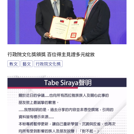
行政院文化獎頒獎 百位得主見證多元綻放
教文
藝文
行政院文化獎