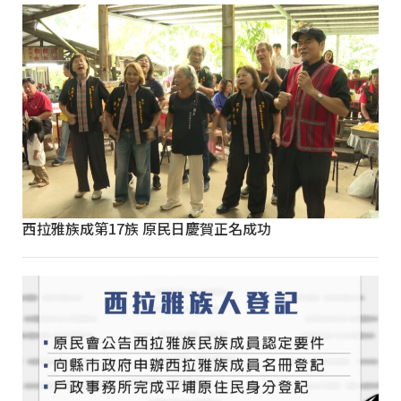
西拉雅族成第17族 原民日慶賀正名成功