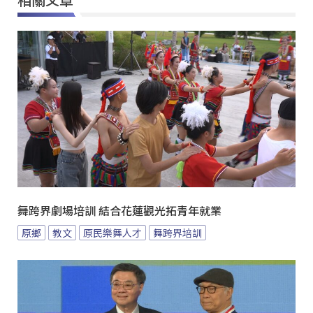
舞跨界劇場培訓 結合花蓮觀光拓青年就業
原鄉
教文
原民樂舞人才
舞跨界培訓