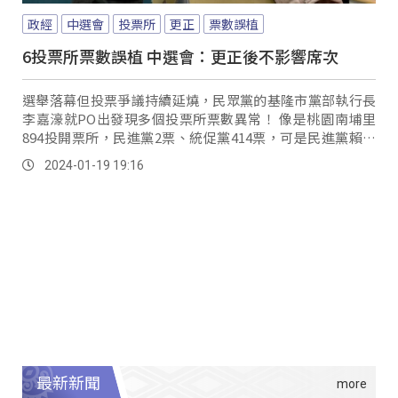
政經
中選會
投票所
更正
票數誤植
6投票所票數誤植 中選會：更正後不影響席次
選舉落幕但投票爭議持續延燒，民眾黨的基隆市黨部執行長
李嘉濠就PO出發現多個投票所票數異常！ 像是桃園南埔里
894投開票所，民進黨2票、統促黨414票，可是民進黨賴蕭
配在這得到469票；彰化南瑶里291投開票所，統促黨282
2024-01-19 19:16
票、民進黨0票，但賴蕭配也是最高票；還有高雄社南里356
投開票所，司法改革黨139票成為第三大黨，民眾黨0票，但
柯盈配卻有143票；台北五分里774投開票所，中華統一促進
黨310票、民進黨2票；高雄明孝里1813投開票所，新黨84
票、民眾黨2票，更說不只這五處數字有異。
最新新聞