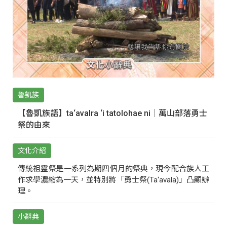
魯凱族
【魯凱族語】ta‘avalra ‘i tatolohae ni｜萬山部落勇士
祭的由來
文化介紹
傳統祖靈祭是一系列為期四個月的祭典，現今配合族人工
作求學濃縮為一天，並特別將「勇士祭(Ta‘avala)」凸顯辦
理。
小辭典