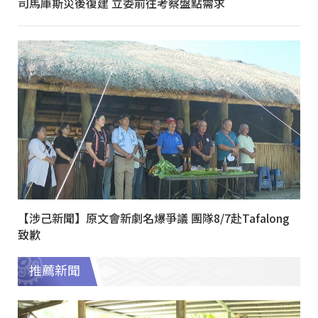
司馬庫斯災後復建 立委前往考察盤點需求
【涉己新聞】原文會新劇名爆爭議 團隊8/7赴Tafalong
致歉
推薦新聞