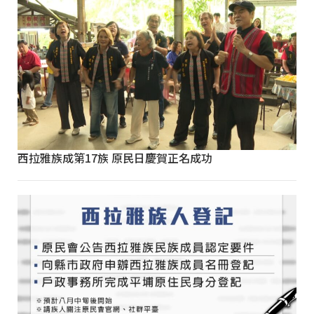
西拉雅族成第17族 原民日慶賀正名成功