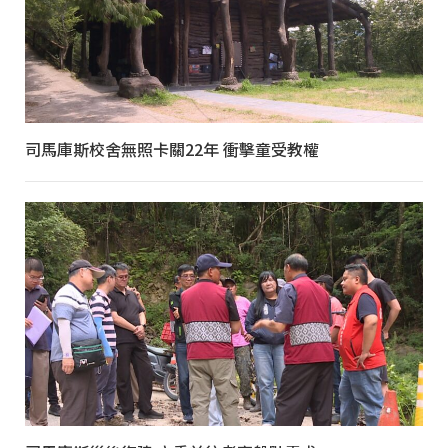
司馬庫斯校舍無照卡關22年 衝擊童受教權