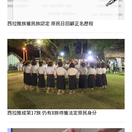
西拉雅族獲民族認定 原民日回顧正名歷程
西拉雅成第17族 仍有8族待獲法定原民身分