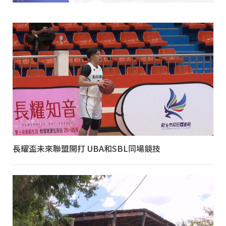
長耀盃未來聯盟開打 UBA和SBL同場競技