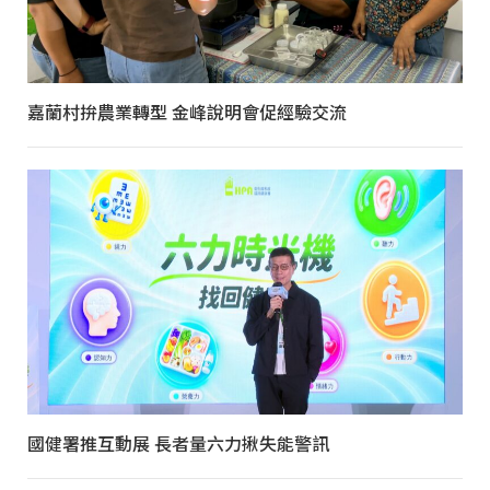
嘉蘭村拚農業轉型 金峰說明會促經驗交流
國健署推互動展 長者量六力揪失能警訊