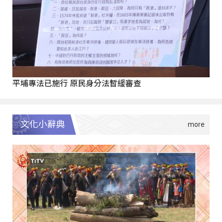
平埔專法已施行 原民身分法暫緩審查
文化小辭典