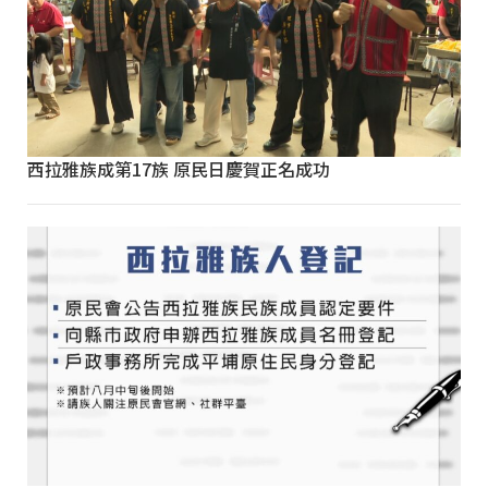
西拉雅族成第17族 原民日慶賀正名成功