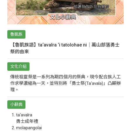
魯凱族
【魯凱族語】ta‘avalra ‘i tatolohae ni｜萬山部落勇士
祭的由來
文化介紹
傳統祖靈祭是一系列為期四個月的祭典，現今配合族人工
作求學濃縮為一天，並特別將「勇士祭(Ta‘avala)」凸顯辦
理。
小辭典
ta‘avalra
勇士成年禮
molapangolai