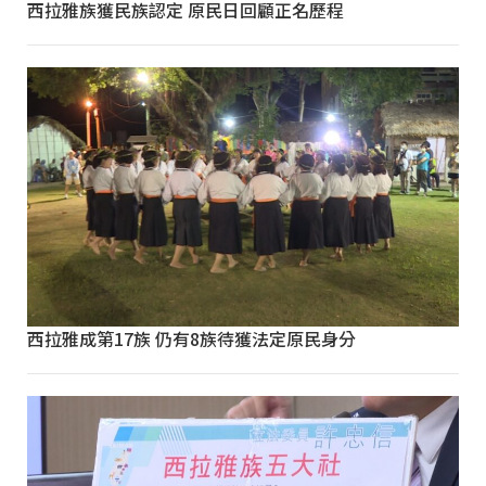
西拉雅族獲民族認定 原民日回顧正名歷程
西拉雅成第17族 仍有8族待獲法定原民身分