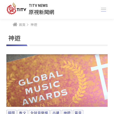
TITV NEWS
原視新聞網
首頁
神遊
神遊
國際
教文
全球音樂獎
古調
神遊
電音