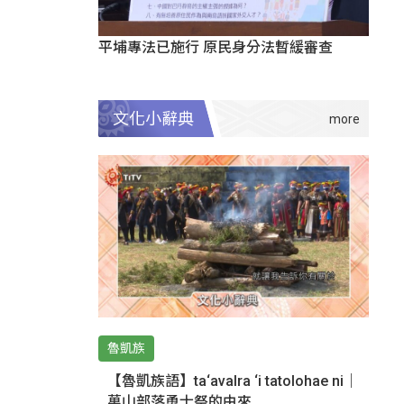
平埔專法已施行 原民身分法暫緩審查
文化小辭典
魯凱族
【魯凱族語】ta‘avalra ‘i tatolohae ni｜
萬山部落勇士祭的由來