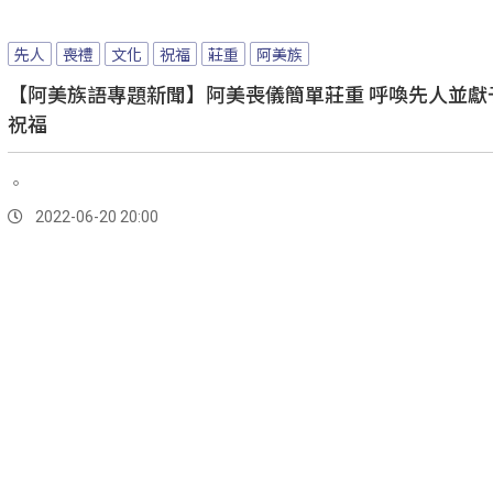
先人
喪禮
文化
祝福
莊重
阿美族
【阿美族語專題新聞】阿美喪儀簡單莊重 呼喚先人並獻
祝福
。
2022-06-20 20:00