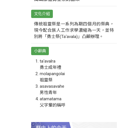
文化介紹
傳統祖靈祭是一系列為期四個月的祭典，
現今配合族人工作求學濃縮為一天，並特
別將「勇士祭(Ta‘avala)」凸顯辦理。
小辭典
ta‘avalra
勇士成年禮
molapangolai
祖靈祭
asavasavahe
男性青年
atamatama
父字輩的稱呼
歷史上的今天