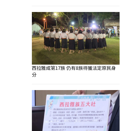
西拉雅成第17族 仍有8族待獲法定原民身
分