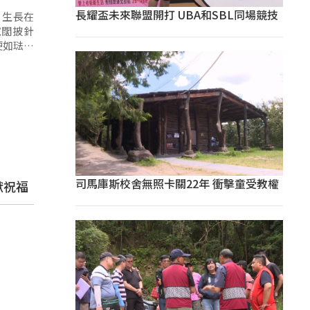
長耀盃未來聯盟開打 UBA和SBL同場競技
、生長在
寬闊披針
硬如琺瑯
司馬庫斯校舍無照卡關22年 衝擊童受教權
獻祝福