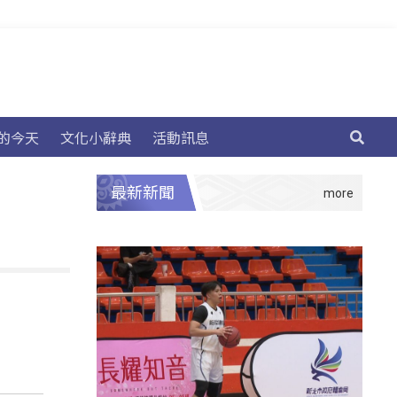
的今天
文化小辭典
活動訊息
最新新聞