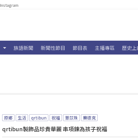
Instagram
族語新聞
新聞性節目
節目表
主播專區
歷史上
原鄉
生活
qrtibun
祝福
薏苡珠
賽德克
qrtibun製飾品珍貴華麗 串項鍊為孩子祝福