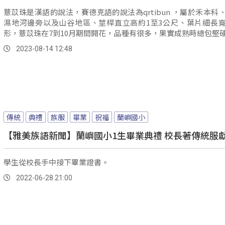
薏苡珠是漢語的說法，賽德克語的說法為qrtibun ，屬於禾本科
濕地河邊旁以及山谷地區、莖桿直立高約1至3公尺、葉片細長
形，薏苡珠在7到10月期間開花，品種有很多，果實成熟時總包堅
質，形體像雞蛋卵狀球形，一般女性會用來當作是裝飾配件材料。
2023-08-14 12:48
傳統
典禮
族服
畢業
祝福
蘭嶼國小
【雅美族語新聞】蘭嶼國小1生畢業典禮 校長著傳統服
學生從校長手中接下畢業證書。
2022-06-28 21:00