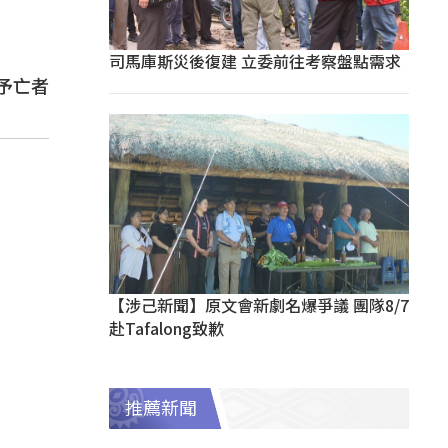
司馬庫斯災後復建 立委前往考察盤點需求
予亡者
【涉己新聞】原文會新劇名爆爭議 團隊8/7
赴Tafalong致歉
推薦新聞