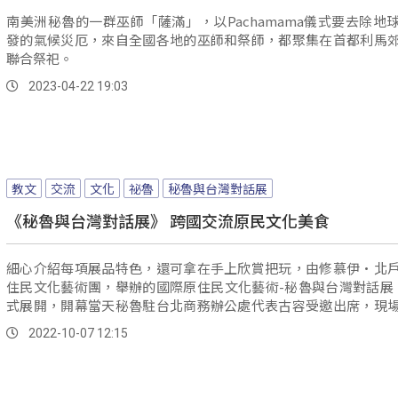
南美洲秘魯的一群巫師「薩滿」，以Pachamama儀式要去除地
發的氣候災厄，來自全國各地的巫師和祭師，都聚集在首都利馬
聯合祭祀。
2023-04-22 19:03
教文
交流
文化
祕魯
秘魯與台灣對話展
《秘魯與台灣對話展》 跨國交流原民文化美食
細心介紹每項展品特色，還可拿在手上欣賞把玩，由修慕伊·北
住民文化藝術團，舉辦的國際原住民文化藝術-秘魯與台灣對話展
式展開，開幕當天秘魯駐台北商務辦公處代表古容受邀出席，現
示秘魯物品也擺放台灣各族群服飾，相互對照彼此相似之處。
2022-10-07 12:15