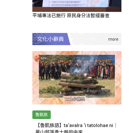
平埔專法已施行 原民身分法暫緩審查
文化小辭典
魯凱族
【魯凱族語】ta‘avalra ‘i tatolohae ni｜
萬山部落勇士祭的由來