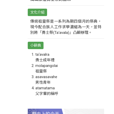
文化介紹
傳統祖靈祭是一系列為期四個月的祭典，
現今配合族人工作求學濃縮為一天，並特
別將「勇士祭(Ta‘avala)」凸顯辦理。
小辭典
ta‘avalra
勇士成年禮
molapangolai
祖靈祭
asavasavahe
男性青年
atamatama
父字輩的稱呼
歷史上的今天