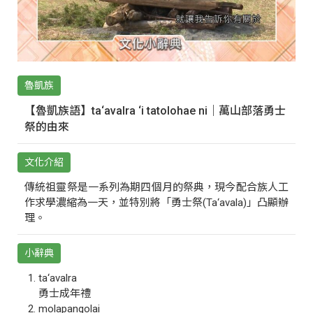
魯凱族
【魯凱族語】ta‘avalra ‘i tatolohae ni｜萬山部落勇士
祭的由來
文化介紹
傳統祖靈祭是一系列為期四個月的祭典，現今配合族人工
作求學濃縮為一天，並特別將「勇士祭(Ta‘avala)」凸顯辦
理。
小辭典
ta‘avalra
勇士成年禮
molapangolai