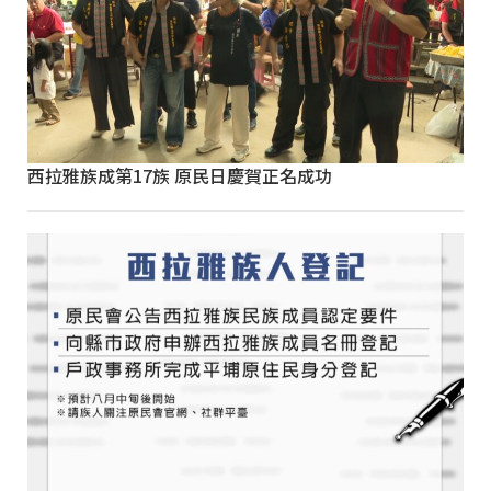
西拉雅族成第17族 原民日慶賀正名成功