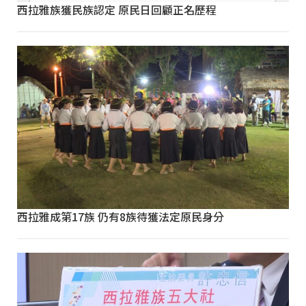
西拉雅族獲民族認定 原民日回顧正名歷程
西拉雅成第17族 仍有8族待獲法定原民身分