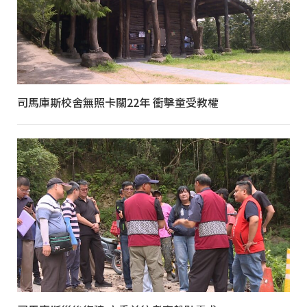
司馬庫斯校舍無照卡關22年 衝擊童受教權