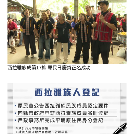
西拉雅族成第17族 原民日慶賀正名成功