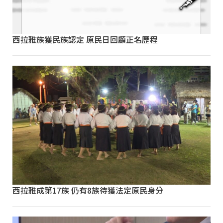
西拉雅族獲民族認定 原民日回顧正名歷程
西拉雅成第17族 仍有8族待獲法定原民身分