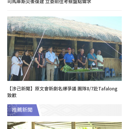
司馬庫斯災後復建 立委前往考察盤點需求
【涉己新聞】原文會新劇名爆爭議 團隊8/7赴Tafalong
致歉
推薦新聞