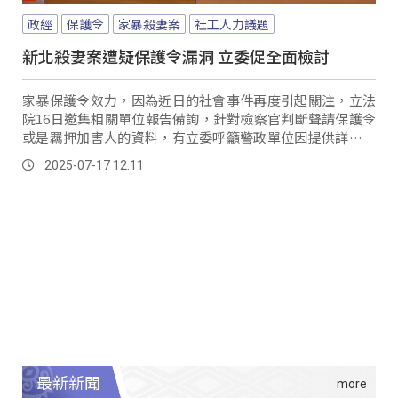
政經
保護令
家暴殺妻案
社工人力議題
新北殺妻案遭疑保護令漏洞 立委促全面檢討
家暴保護令效力，因為近日的社會事件再度引起關注，立法
院16日邀集相關單位報告備詢，針對檢察官判斷聲請保護令
或是羈押加害人的資料，有立委呼籲警政單位因提供詳細筆
錄，而最關鍵的就是被害者是否長期遭到施暴。
2025-07-17 12:11
最新新聞