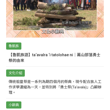
魯凱族
【魯凱族語】ta‘avalra ‘i tatolohae ni｜萬山部落勇士
祭的由來
文化介紹
傳統祖靈祭是一系列為期四個月的祭典，現今配合族人工
作求學濃縮為一天，並特別將「勇士祭(Ta‘avala)」凸顯辦
理。
小辭典