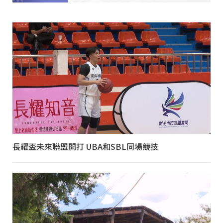
長耀盃未來聯盟開打 UBA和SBL同場競技