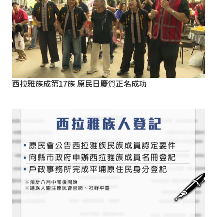
西拉雅族成第17族 原民日慶賀正名成功