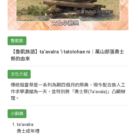
魯凱族
【魯凱族語】ta‘avalra ‘i tatolohae ni｜萬山部落勇士
祭的由來
文化介紹
傳統祖靈祭是一系列為期四個月的祭典，現今配合族人工
作求學濃縮為一天，並特別將「勇士祭(Ta‘avala)」凸顯辦
理。
小辭典
ta‘avalra
勇士成年禮