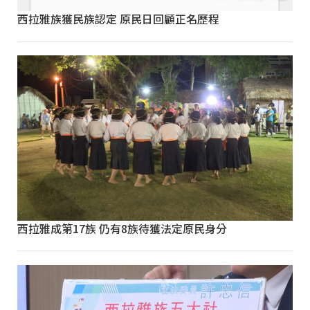
西拉雅族獲民族認定 原民日回顧正名歷程
西拉雅成第17族 仍有8族待獲法定原民身分