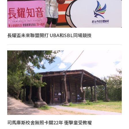
長耀盃未來聯盟開打 UBA和SBL同場競技
司馬庫斯校舍無照卡關22年 衝擊童受教權