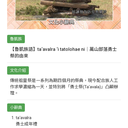
魯凱族
【魯凱族語】ta‘avalra ‘i tatolohae ni｜萬山部落勇士
祭的由來
文化介紹
傳統祖靈祭是一系列為期四個月的祭典，現今配合族人工
作求學濃縮為一天，並特別將「勇士祭(Ta‘avala)」凸顯辦
理。
小辭典
ta‘avalra
勇士成年禮