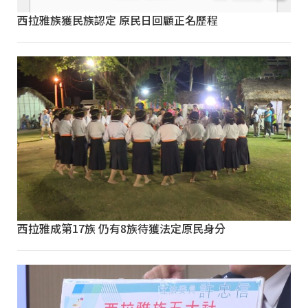
西拉雅族獲民族認定 原民日回顧正名歷程
西拉雅成第17族 仍有8族待獲法定原民身分