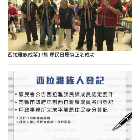
西拉雅族成第17族 原民日慶賀正名成功