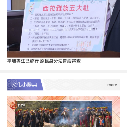
平埔專法已施行 原民身分法暫緩審查
文化小辭典