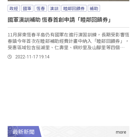
政經
國軍
恆春
演訓
睦鄰回饋券
補助
國軍演訓補助 恆春首創申請「睦鄰回饋券」
11月屏東恆春半島仍有國軍在進行演習訓練，長期受影響恆
春鎮今年首次在睦鄰補助經費計畫中納入「睦鄰回饋券」，
受惠區域包含茄湖里、仁壽里、網紗里及山腳里等四個里，
每年每人睦鄰回饋約720元，已獲軍方同意。
2022-11-17 19:14
最新新聞