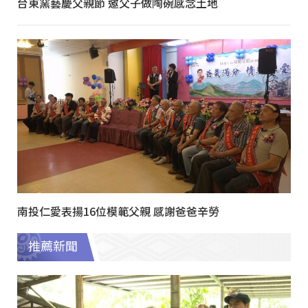
台東窯藝慶父親節 邀父子做陶碗感念土地
南投仁愛表揚16位模範父親 感謝爸爸辛勞
推薦新聞