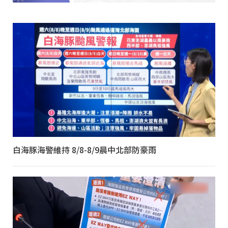
白海豚海警維持 8/8-8/9晨中北部防豪雨