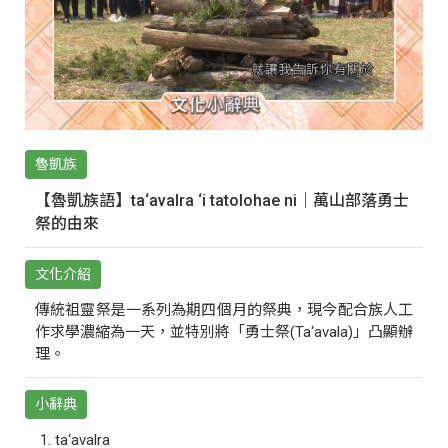
魯凱族
【魯凱族語】ta‘avalra ‘i tatolohae ni｜萬山部落勇士
祭的由來
文化介紹
傳統祖靈祭是一系列為期四個月的祭典，現今配合族人工
作求學濃縮為一天，並特別將「勇士祭(Ta‘avala)」凸顯辦
理。
小辭典
ta‘avalra