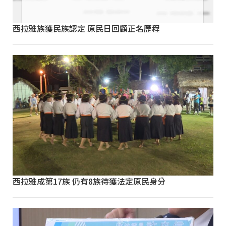
西拉雅族獲民族認定 原民日回顧正名歷程
西拉雅成第17族 仍有8族待獲法定原民身分