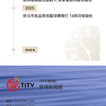
楊柳颱風路徑變數大 氣象署說明最新路徑
2025
新北市長盃原民籃球賽開打 16隊同場競技
more
TITV NEWS
原視新聞網
電話：(02)2788-1600