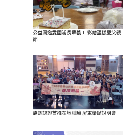
公益團邀愛國浦長輩義工 彩繪蛋糕慶父親
節
族語認證首推在地測驗 屏東舉辦說明會