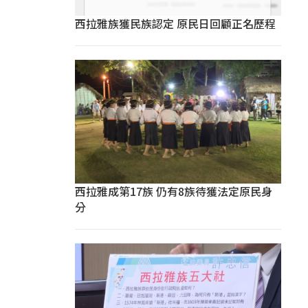
西拉雅族獲民族認定 原民日回顧正名歷程
西拉雅成第17族 仍有8族待獲法定原民身
分