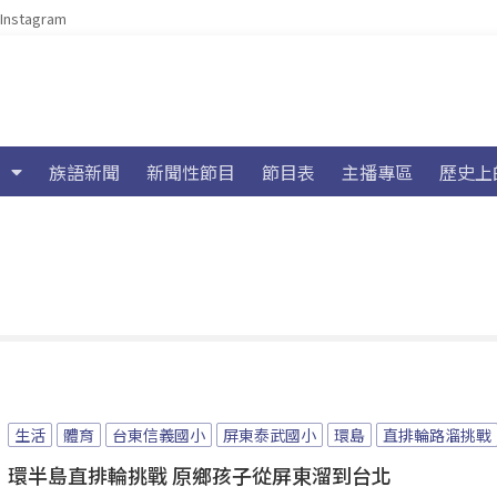
Instagram
族語新聞
新聞性節目
節目表
主播專區
歷史上
生活
體育
台東信義國小
屏東泰武國小
環島
直排輪路溜挑戰
環半島直排輪挑戰 原鄉孩子從屏東溜到台北