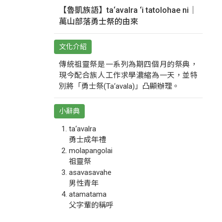
【魯凱族語】ta‘avalra ‘i tatolohae ni｜
萬山部落勇士祭的由來
文化介紹
傳統祖靈祭是一系列為期四個月的祭典，
現今配合族人工作求學濃縮為一天，並特
別將「勇士祭(Ta‘avala)」凸顯辦理。
小辭典
ta‘avalra
勇士成年禮
molapangolai
祖靈祭
asavasavahe
男性青年
atamatama
父字輩的稱呼