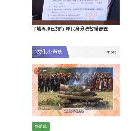
平埔專法已施行 原民身分法暫緩審查
文化小辭典
魯凱族