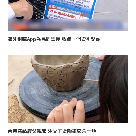
海外網購App為民間營運 收費、個資引疑慮
台東窯藝慶父親節 邀父子做陶碗感念土地