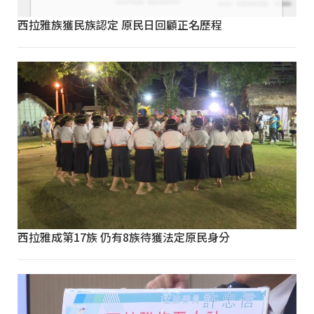
西拉雅族獲民族認定 原民日回顧正名歷程
西拉雅成第17族 仍有8族待獲法定原民身分