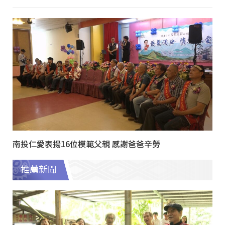
南投仁愛表揚16位模範父親 感謝爸爸辛勞
推薦新聞