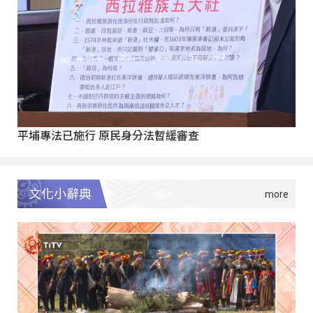
平埔專法已施行 原民身分法暫緩審查
文化小辭典