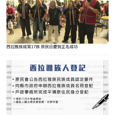
西拉雅族成第17族 原民日慶賀正名成功