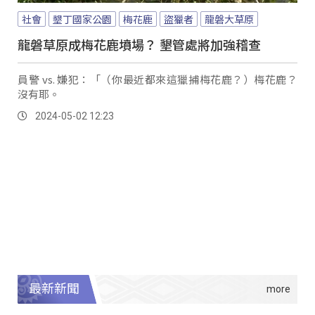
社會
墾丁國家公園
梅花鹿
盜獵者
龍磐大草原
龍磐草原成梅花鹿墳場？ 墾管處將加強稽查
員警 vs. 嫌犯：「（你最近都來這獵捕梅花鹿？）梅花鹿？
沒有耶。
2024-05-02 12:23
最新新聞