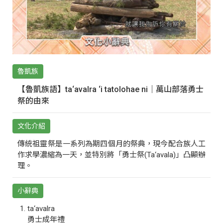
魯凱族
【魯凱族語】ta‘avalra ‘i tatolohae ni｜萬山部落勇士
祭的由來
文化介紹
傳統祖靈祭是一系列為期四個月的祭典，現今配合族人工
作求學濃縮為一天，並特別將「勇士祭(Ta‘avala)」凸顯辦
理。
小辭典
ta‘avalra
勇士成年禮