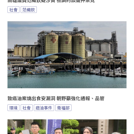
高雄議員范織欽疑涉貪 檢調約談聲押禁見
社會
范織欽
致癌油案燒出食安漏洞 朝野籲強化通報、品管
環境
社會
癌油事件
衛福部