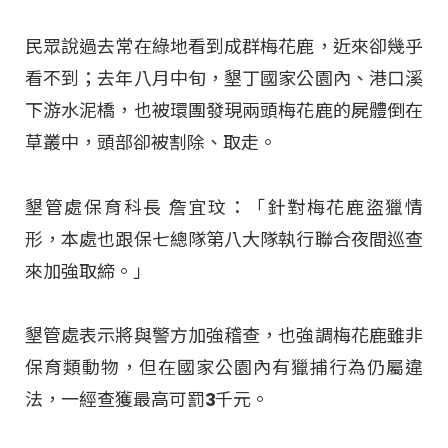
民眾說過去常在綠地看到成群梅花鹿，近來卻幾乎
看不到；去年八月中旬，墾丁國家公園內、港口溪
下游水泥橋，也被環團發現兩頭梅花鹿的屍體倒在
草叢中，頭部卻被割除、取走。
墾管處保育科長 詹宜玟：「針對梅花鹿盜獵情
形，本處也跟保七總隊第八大隊執行聯合夜間巡查
來加強取締。」
墾管處表示將與警方加強稽查，也強調梅花鹿雖非
保育類動物，但在國家公園內有獵捕行為仍屬違
法，一經查獲最高可罰3千元。