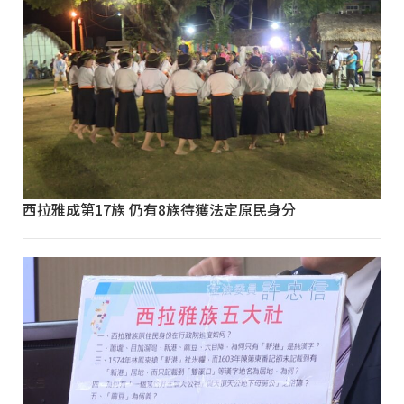
西拉雅成第17族 仍有8族待獲法定原民身分