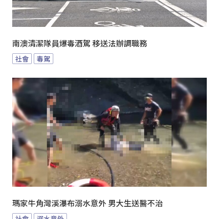
南澳清潔隊員爆毒酒駕 移送法辦調職務
社會
毒駕
瑪家牛角灣溪瀑布溺水意外 男大生送醫不治
社會
溺水意外