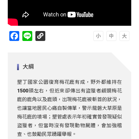
Facebook
Line
A
A
A
大綱
墾丁國家公園復育梅花鹿有成，野外都維持在
1500頭左右，但近來卻傳出有盜獵者覦覬梅花
鹿的鹿角以及鹿頭，出現梅花鹿被斬首的狀況，
也讓當地居民心痛自製傳單，警示龍磐大草原是
梅花鹿的墳場；墾管處表示年初確實曾發現疑似
盜獵者，但當時沒有發現動物屍體，會加強稽
查、也鼓勵民眾踴躍舉報。