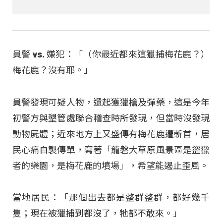
員警 vs. 嫌犯：「（你最近都來這獵捕梅花鹿？）
梅花鹿？沒有耶。」
員警發現可疑人物，還起獲獵槍及彈藥，這是今年
初警方與墾管處聯合稽查時所發現，但當時沒發現
動物屍體；近來地方上又盛傳有梅花鹿遭斬首，居
民心痛自製傳單，寫著「龍磐大草原風景區是盜獵
者的樂園，是梅花鹿的墳場」，希望能遏止歪風。
當地居民：「那個出去都是整群整群，都好幾千
隻；現在被獵捕到都沒了，牠都不敢來。」