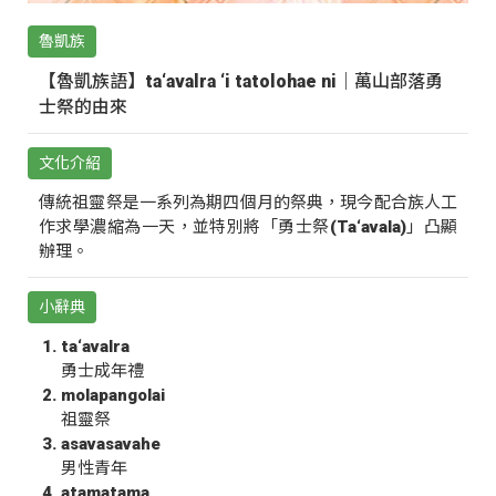
魯凱族
【魯凱族語】ta‘avalra ‘i tatolohae ni｜萬山部落勇
士祭的由來
文化介紹
傳統祖靈祭是一系列為期四個月的祭典，現今配合族人工
作求學濃縮為一天，並特別將「勇士祭(Ta‘avala)」凸顯
辦理。
小辭典
ta‘avalra
勇士成年禮
molapangolai
祖靈祭
asavasavahe
男性青年
atamatama