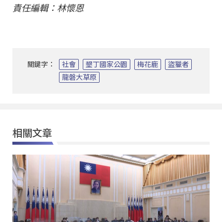
責任編輯：林懷恩
關鍵字：
社會
墾丁國家公園
梅花鹿
盜獵者
龍磐大草原
相關文章