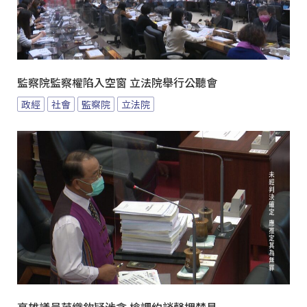
監察院監察權陷入空窗 立法院舉行公聽會
政經
社會
監察院
立法院