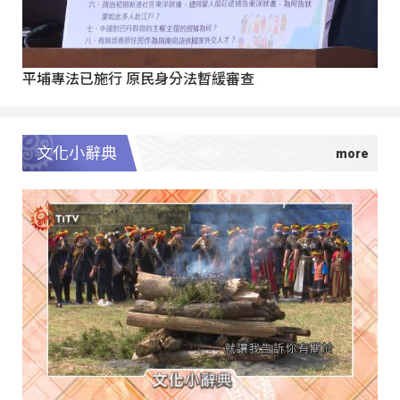
平埔專法已施行 原民身分法暫緩審查
文化小辭典