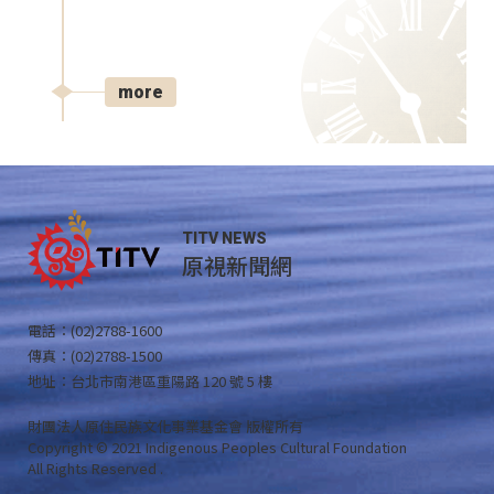
more
TITV NEWS
原視新聞網
電話：(02)2788-1600
傳真：(02)2788-1500
地址：台北市南港區重陽路 120 號 5 樓
財團法人原住民族文化事業基金會 版權所有
Copyright © 2021 Indigenous Peoples Cultural Foundation
All Rights Reserved .