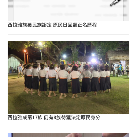
西拉雅族獲民族認定 原民日回顧正名歷程
西拉雅成第17族 仍有8族待獲法定原民身分