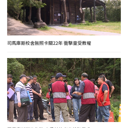
司馬庫斯校舍無照卡關22年 衝擊童受教權