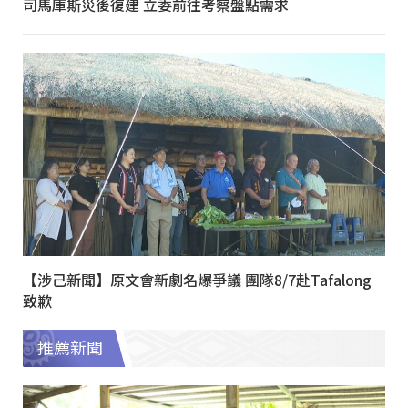
司馬庫斯災後復建 立委前往考察盤點需求
【涉己新聞】原文會新劇名爆爭議 團隊8/7赴Tafalong
致歉
推薦新聞