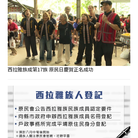
西拉雅族成第17族 原民日慶賀正名成功