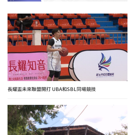
長耀盃未來聯盟開打 UBA和SBL同場競技