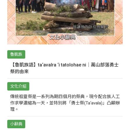
魯凱族
【魯凱族語】ta‘avalra ‘i tatolohae ni｜萬山部落勇士
祭的由來
文化介紹
傳統祖靈祭是一系列為期四個月的祭典，現今配合族人工
作求學濃縮為一天，並特別將「勇士祭(Ta‘avala)」凸顯辦
理。
小辭典