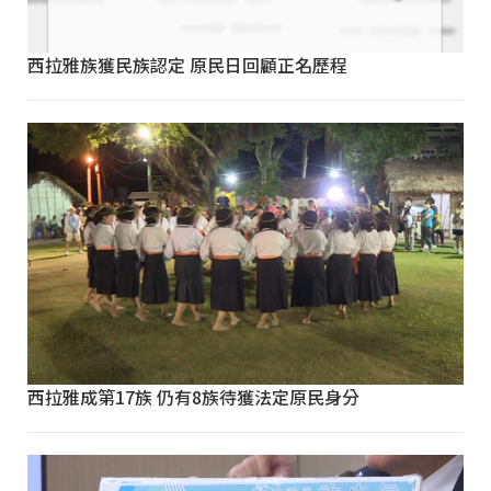
西拉雅族獲民族認定 原民日回顧正名歷程
西拉雅成第17族 仍有8族待獲法定原民身分