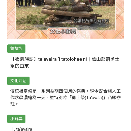
魯凱族
【魯凱族語】ta‘avalra ‘i tatolohae ni｜萬山部落勇士
祭的由來
文化介紹
傳統祖靈祭是一系列為期四個月的祭典，現今配合族人工
作求學濃縮為一天，並特別將「勇士祭(Ta‘avala)」凸顯辦
理。
小辭典
ta‘avalra