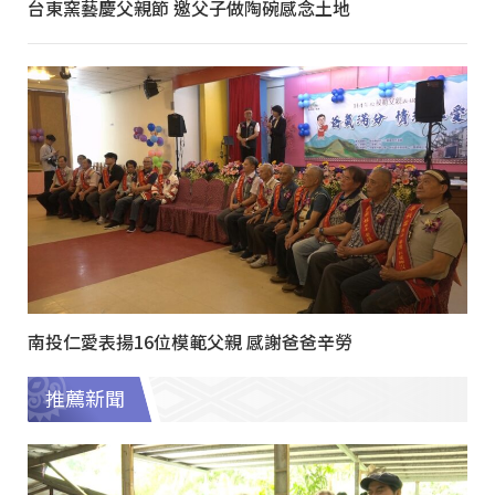
台東窯藝慶父親節 邀父子做陶碗感念土地
南投仁愛表揚16位模範父親 感謝爸爸辛勞
推薦新聞