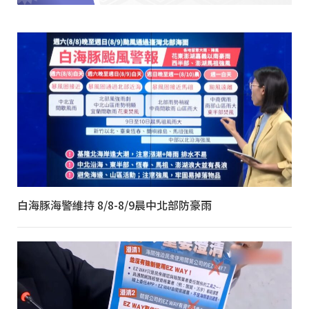
白海豚海警維持 8/8-8/9晨中北部防豪雨