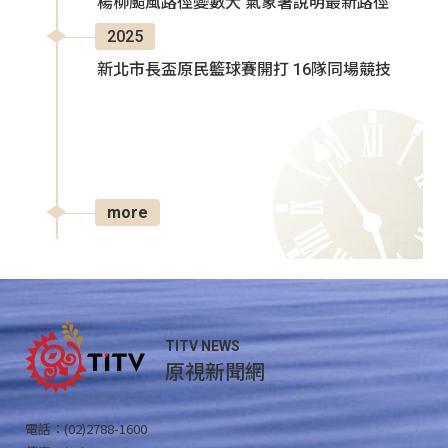
楊柳颱風路徑變數大 氣象署說明最新路徑
2025
新北市長盃原民籃球賽開打 16隊同場競技
more
TITV NEWS
原視新聞網
電話：(02)2788-1600