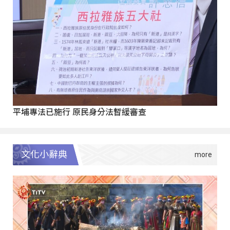
平埔專法已施行 原民身分法暫緩審查
文化小辭典