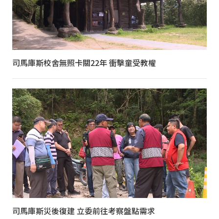
司馬庫斯校舍無照卡關22年 衝擊童受教權
司馬庫斯災後復建 立委前往考察盤點需求