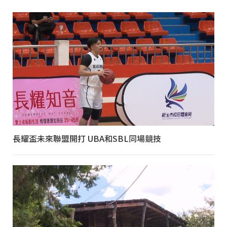
長耀盃未來聯盟開打 UBA和SBL同場競技