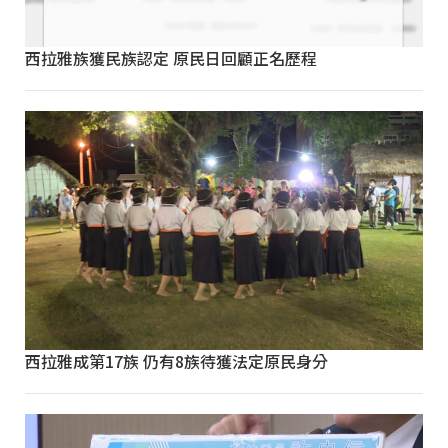
西拉雅族獲民族認定 原民日回顧正名歷程
西拉雅成第17族 仍有8族待獲法定原民身分