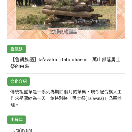
魯凱族
【魯凱族語】ta‘avalra ‘i tatolohae ni｜萬山部落勇士
祭的由來
文化介紹
傳統祖靈祭是一系列為期四個月的祭典，現今配合族人工
作求學濃縮為一天，並特別將「勇士祭(Ta‘avala)」凸顯辦
理。
小辭典
ta‘avalra