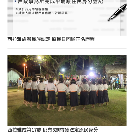
西拉雅族獲民族認定 原民日回顧正名歷程
西拉雅成第17族 仍有8族待獲法定原民身分