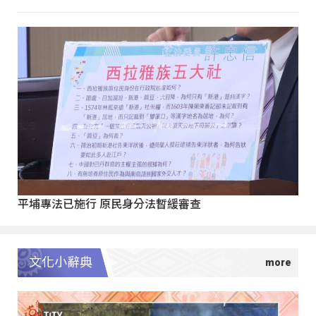
平埔專法已施行 原民身分法暫緩審查
文化小辭典