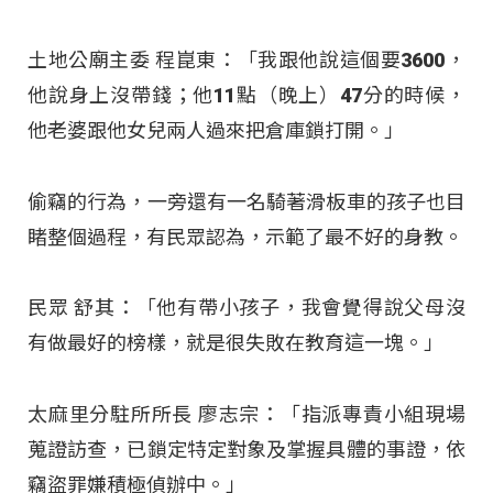
土地公廟主委 程崑東：「我跟他說這個要3600，
他說身上沒帶錢；他11點（晚上）47分的時候，
他老婆跟他女兒兩人過來把倉庫鎖打開。」
偷竊的行為，一旁還有一名騎著滑板車的孩子也目
睹整個過程，有民眾認為，示範了最不好的身教。
民眾 舒其：「他有帶小孩子，我會覺得說父母沒
有做最好的榜樣，就是很失敗在教育這一塊。」
太麻里分駐所所長 廖志宗：「指派專責小組現場
蒐證訪查，已鎖定特定對象及掌握具體的事證，依
竊盜罪嫌積極偵辦中。」