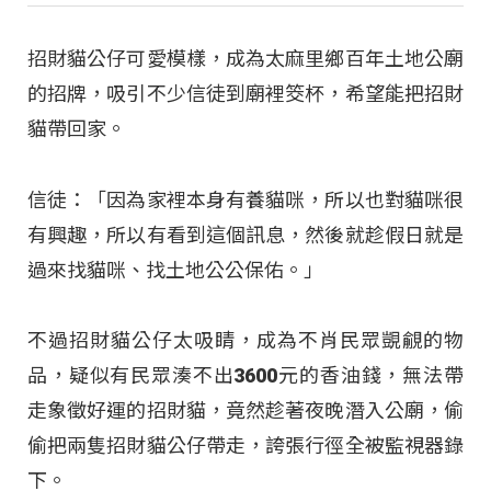
招財貓公仔可愛模樣，成為太麻里鄉百年土地公廟
的招牌，吸引不少信徒到廟裡筊杯，希望能把招財
貓帶回家。
信徒：「因為家裡本身有養貓咪，所以也對貓咪很
有興趣，所以有看到這個訊息，然後就趁假日就是
過來找貓咪、找土地公公保佑。」
不過招財貓公仔太吸睛，成為不肖民眾覬覦的物
品，疑似有民眾湊不出3600元的香油錢，無法帶
走象徵好運的招財貓，竟然趁著夜晚潛入公廟，偷
偷把兩隻招財貓公仔帶走，誇張行徑全被監視器錄
下。