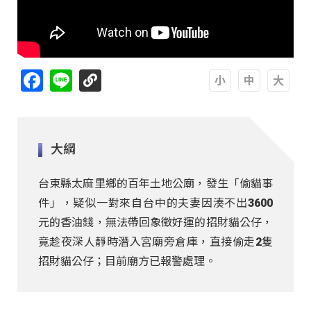
Facebook
Line
A
A
A
大綱
台東縣太麻里鄉的百年土地公廟，發生「偷貓事
件」，疑似一對來自台中的夫妻因湊不出3600
元的香油錢，無法帶回象徵好運的招財貓公仔，
竟趁夜深人靜時潛入宮廟旁倉庫，直接偷走2隻
招財貓公仔；目前廟方已報警處理。