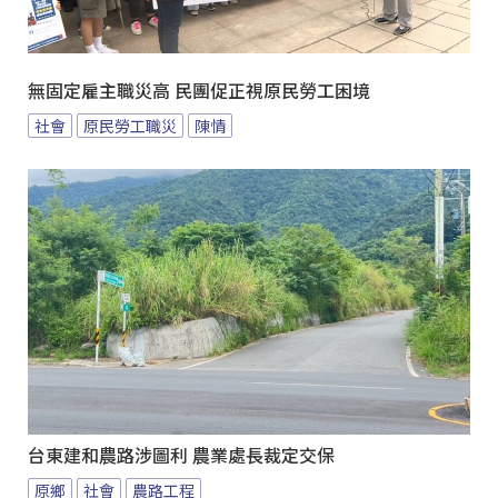
無固定雇主職災高 民團促正視原民勞工困境
社會
原民勞工職災
陳情
台東建和農路涉圖利 農業處長裁定交保
原鄉
社會
農路工程