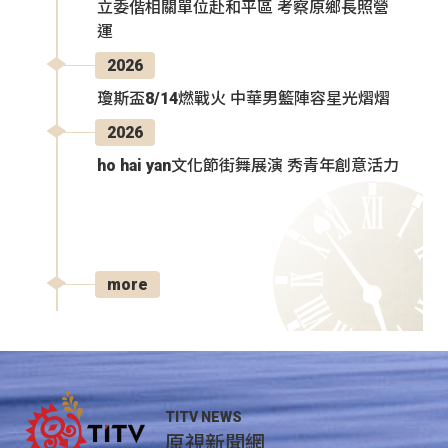
立委偕相關單位赴和平區 考察原鄉長照營
運
2026
瓊斯盃8/14燃戰火 中華男籃陣容星光熠熠
2026
ho hai yan文化節街舞展演 秀青年創意活力
more
TITV NEWS
原視新聞網