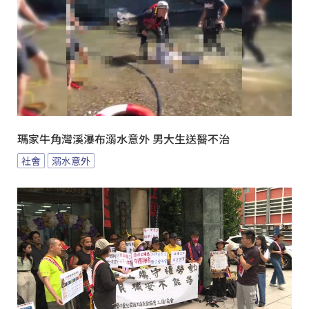
瑪家牛角灣溪瀑布溺水意外 男大生送醫不治
社會
溺水意外