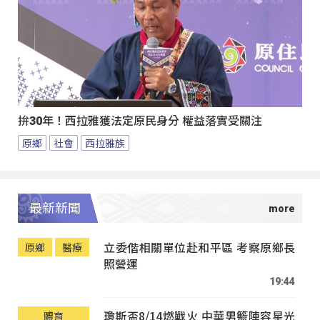
拚30年！西拉雅獲法定原民身分 權益落實受關注
原鄉
社會
西拉雅族
最新新聞
立委偕相關單位赴和平區 考察原鄉長
原鄉
醫療
照營運
19:44
瓊斯盃8/14燃戰火 中華男籃陣容星光
體育