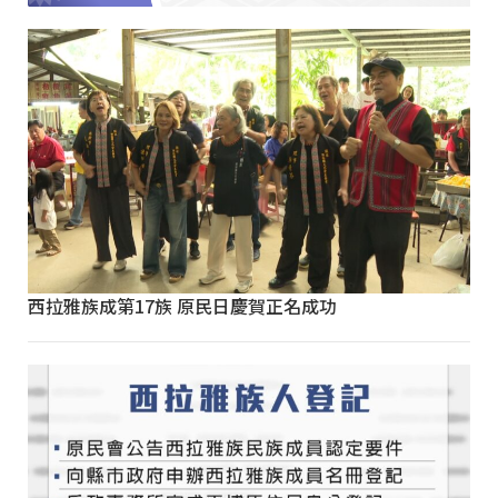
西拉雅族成第17族 原民日慶賀正名成功