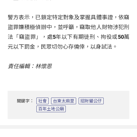
警方表示，已鎖定特定對象及掌握具體事證，依竊
盜罪嫌積極偵辦中，並呼籲，竊取他人財物涉犯刑
法「竊盜罪」，處5年以下有期徒刑、拘役或50萬
元以下罰金，民眾切勿心存僥倖，以身試法。
責任編輯：林懷恩
關鍵字：
社會
台東太麻里
招財貓公仔
百年土地公廟