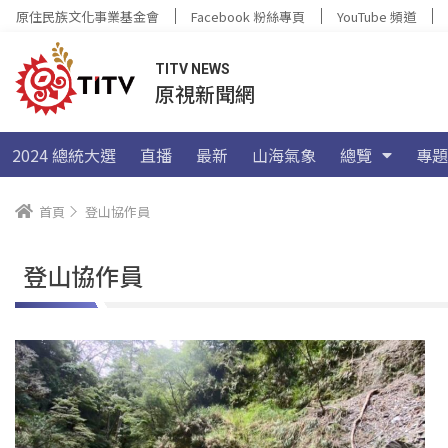
原住民族文化事業基金會
Facebook 粉絲專頁
YouTube 頻道
TITV NEWS
原視新聞網
2024 總統大選
直播
最新
山海氣象
總覽
專題
首頁
登山協作員
登山協作員