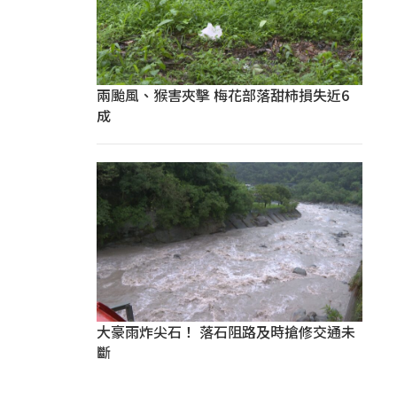
兩颱風、猴害夾擊 梅花部落甜柿損失近6
成
大豪雨炸尖石！ 落石阻路及時搶修交通未
斷