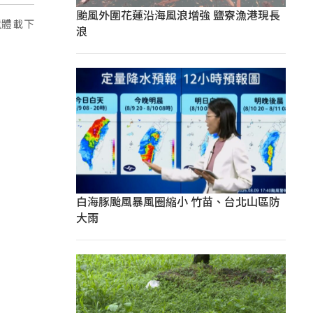
颱風外圍花蓮沿海風浪增強 鹽寮漁港現長
遺體載下
浪
白海豚颱風暴風圈縮小 竹苗、台北山區防
大雨