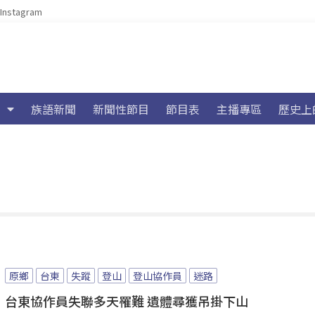
Instagram
族語新聞
新聞性節目
節目表
主播專區
歷史上
原鄉
台東
失蹤
登山
登山協作員
迷路
台東協作員失聯多天罹難 遺體尋獲吊掛下山