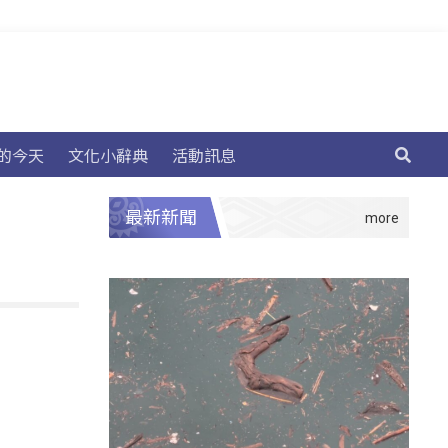
的今天
文化小辭典
活動訊息
最新新聞