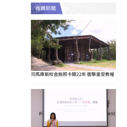
推薦新聞
司馬庫斯校舍無照卡關22年 衝擊童受教權