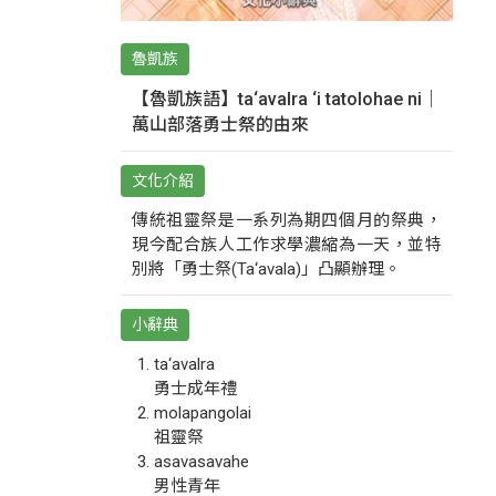
魯凱族
【魯凱族語】ta‘avalra ‘i tatolohae ni｜
萬山部落勇士祭的由來
文化介紹
傳統祖靈祭是一系列為期四個月的祭典，
現今配合族人工作求學濃縮為一天，並特
別將「勇士祭(Ta‘avala)」凸顯辦理。
小辭典
ta‘avalra
勇士成年禮
molapangolai
祖靈祭
asavasavahe
男性青年