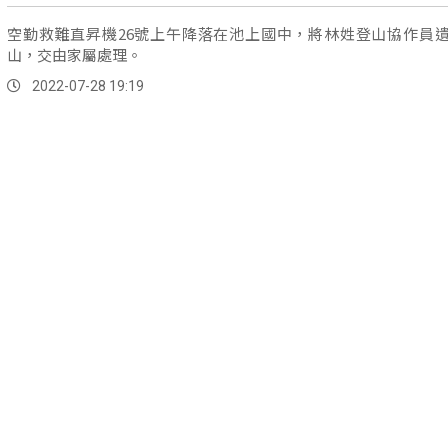
空勤救難直昇機26號上午降落在池上國中，將林姓登山協作員
山，交由家屬處理。
2022-07-28 19:19