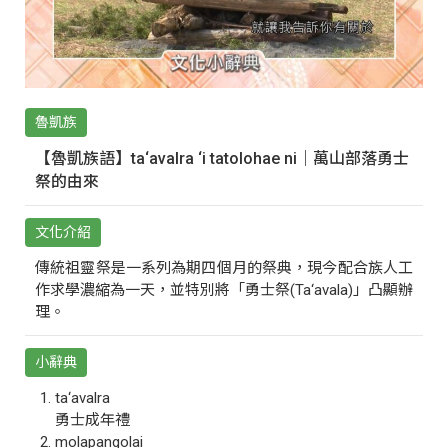
魯凱族
【魯凱族語】ta‘avalra ‘i tatolohae ni｜萬山部落勇士
祭的由來
文化介紹
傳統祖靈祭是一系列為期四個月的祭典，現今配合族人工
作求學濃縮為一天，並特別將「勇士祭(Ta‘avala)」凸顯辦
理。
小辭典
ta‘avalra
勇士成年禮
molapangolai