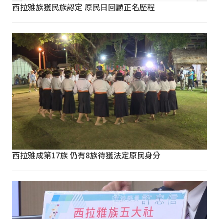
西拉雅族獲民族認定 原民日回顧正名歷程
西拉雅成第17族 仍有8族待獲法定原民身分