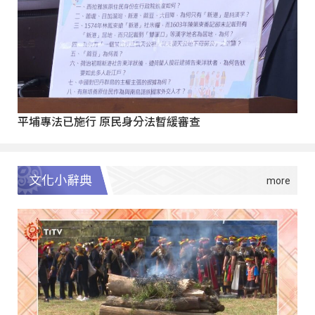
平埔專法已施行 原民身分法暫緩審查
文化小辭典