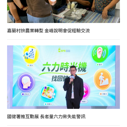
嘉蘭村拚農業轉型 金峰說明會促經驗交流
國健署推互動展 長者量六力揪失能警訊