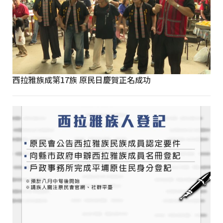
西拉雅族成第17族 原民日慶賀正名成功