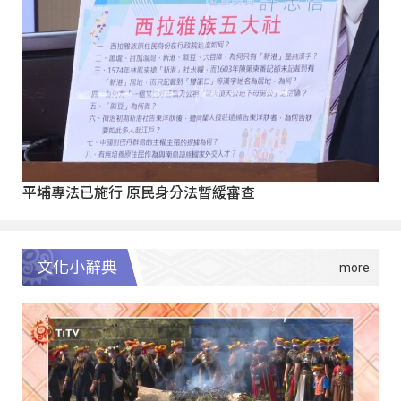
平埔專法已施行 原民身分法暫緩審查
文化小辭典