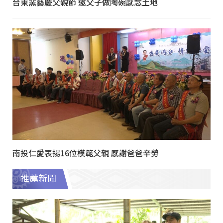
台東窯藝慶父親節 邀父子做陶碗感念土地
南投仁愛表揚16位模範父親 感謝爸爸辛勞
推薦新聞