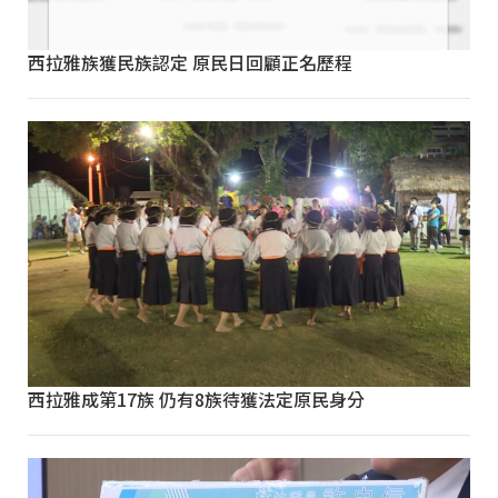
西拉雅族獲民族認定 原民日回顧正名歷程
西拉雅成第17族 仍有8族待獲法定原民身分