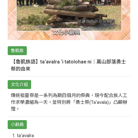
魯凱族
【魯凱族語】ta‘avalra ‘i tatolohae ni｜萬山部落勇士
祭的由來
文化介紹
傳統祖靈祭是一系列為期四個月的祭典，現今配合族人工
作求學濃縮為一天，並特別將「勇士祭(Ta‘avala)」凸顯辦
理。
小辭典
ta‘avalra