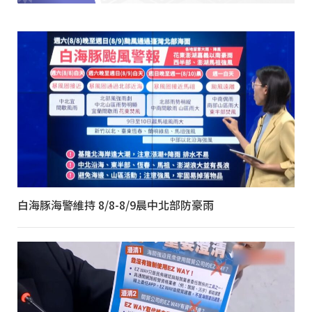
白海豚海警維持 8/8-8/9晨中北部防豪雨