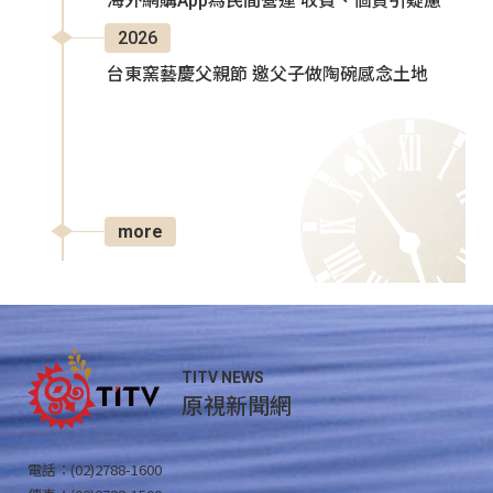
海外網購App為民間營運 收費、個資引疑慮
2026
台東窯藝慶父親節 邀父子做陶碗感念土地
more
TITV NEWS
原視新聞網
電話：(02)2788-1600