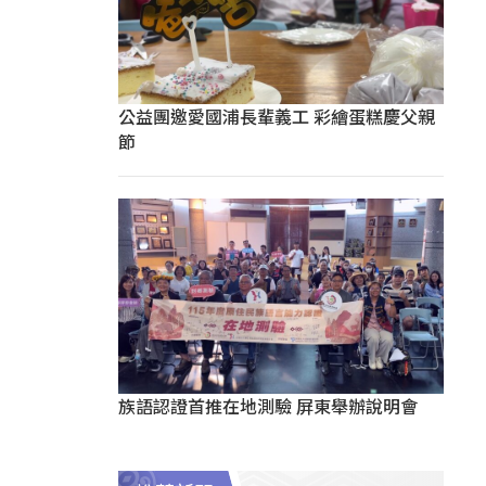
公益團邀愛國浦長輩義工 彩繪蛋糕慶父親
節
族語認證首推在地測驗 屏東舉辦說明會