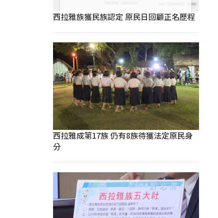
西拉雅族獲民族認定 原民日回顧正名歷程
西拉雅成第17族 仍有8族待獲法定原民身
分