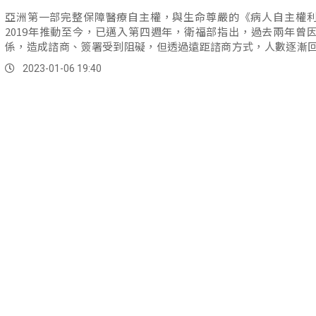
亞洲第一部完整保障醫療自主權，與生命尊嚴的《病人自主權
2019年推動至今，已邁入第四週年，衛福部指出，過去兩年曾
係，造成諮商、簽署受到阻礙，但透過遠距諮商方式，人數逐漸
據統計，...。
2023-01-06 19:40