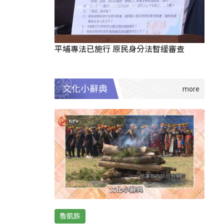
平埔專法已施行 原民身分法暫緩審查
文化小辭典
魯凱族