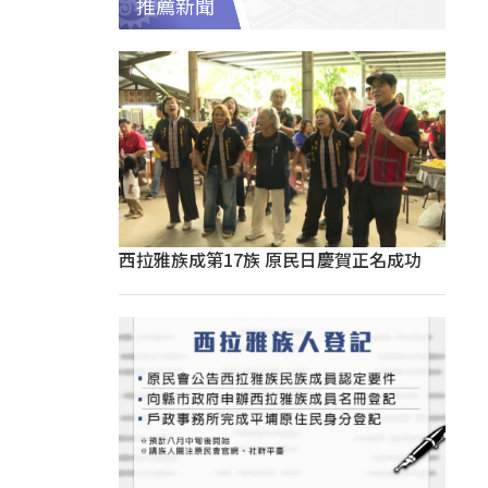
推薦新聞
西拉雅族成第17族 原民日慶賀正名成功