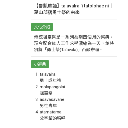
【魯凱族語】ta‘avalra ‘i tatolohae ni｜
萬山部落勇士祭的由來
文化介紹
傳統祖靈祭是一系列為期四個月的祭典，
現今配合族人工作求學濃縮為一天，並特
別將「勇士祭(Ta‘avala)」凸顯辦理。
小辭典
ta‘avalra
勇士成年禮
molapangolai
祖靈祭
asavasavahe
男性青年
atamatama
父字輩的稱呼