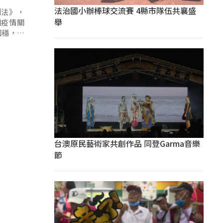
法治國小辦棒球交流賽 4縣市隊伍共襄盛
利法》，
舉
因疫情關
回穩，根
台澳原民藝術家共創作品 同登Garma音樂
節