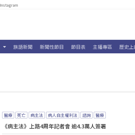
Instagram
族語新聞
新聞性節目
節目表
主播專區
歷史上
醫療
死亡
病主法
病人自主權利法
諮詢
醫療
《病主法》上路4周年記者會 逾4.3萬人簽署