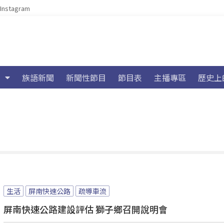
Instagram
族語新聞
新聞性節目
節目表
主播專區
歷史上
生活
屏南快速公路
疏導車流
屏南快速公路建設評估 獅子鄉召開說明會