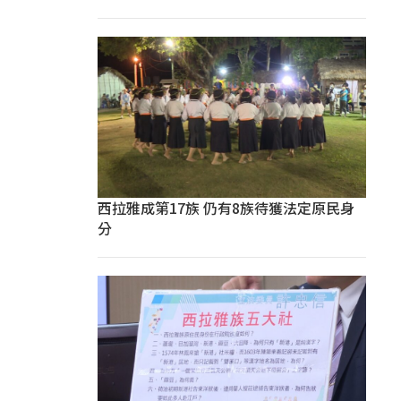
西拉雅成第17族 仍有8族待獲法定原民身
分