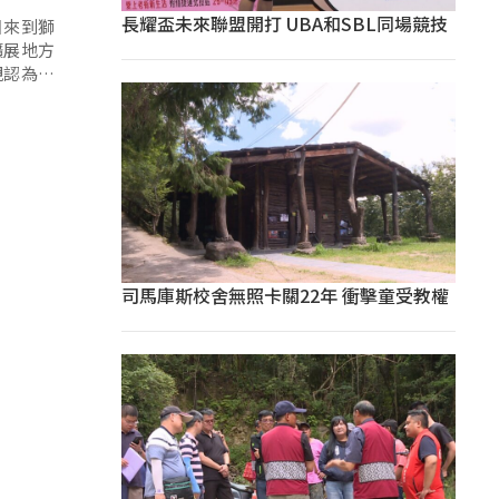
長耀盃未來聯盟開打 UBA和SBL同場競技
日來到獅
擴展地方
親認為會
司馬庫斯校舍無照卡關22年 衝擊童受教權