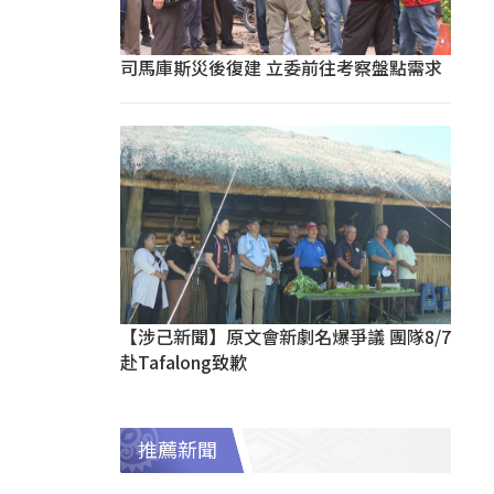
司馬庫斯災後復建 立委前往考察盤點需求
【涉己新聞】原文會新劇名爆爭議 團隊8/7
赴Tafalong致歉
推薦新聞