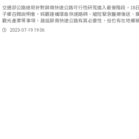
交通部公路總局針對屏南快速公路可行性研究進入最後階段，18
子鄉召開說明會，綜觀建構環島快速路網、縮短緊急醫療後送、
觀光產業等事項，建設屏南快速公路有其必要性，但也有在地鄉
影響在地生計。
2023-07-19 19:06