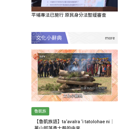
平埔專法已施行 原民身分法暫緩審查
文化小辭典
魯凱族
【魯凱族語】ta‘avalra ‘i tatolohae ni｜
萬山部落勇士祭的由來