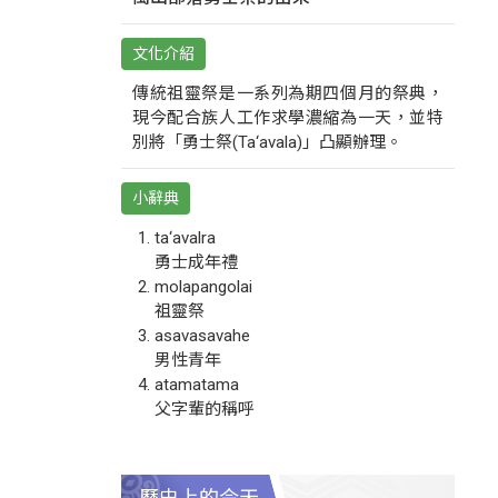
文化介紹
傳統祖靈祭是一系列為期四個月的祭典，
現今配合族人工作求學濃縮為一天，並特
別將「勇士祭(Ta‘avala)」凸顯辦理。
小辭典
ta‘avalra
勇士成年禮
molapangolai
祖靈祭
asavasavahe
男性青年
atamatama
父字輩的稱呼
歷史上的今天