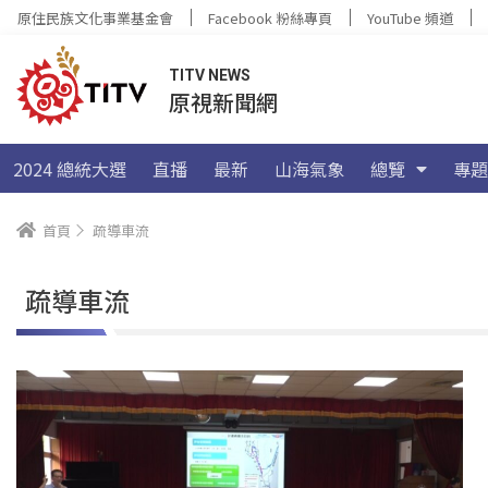
原住民族文化事業基金會
Facebook 粉絲專頁
YouTube 頻道
TITV NEWS
原視新聞網
2024 總統大選
直播
最新
山海氣象
總覽
專題
首頁
疏導車流
疏導車流