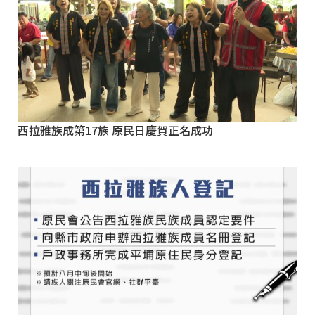
西拉雅族成第17族 原民日慶賀正名成功