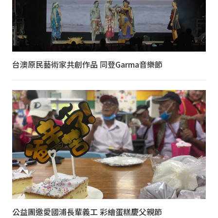
台澳原民藝術家共創作品 同登Garma音樂節
公益團邀愛國浦長輩義工 彩繪蛋糕慶父親節