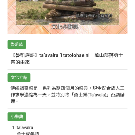
魯凱族
【魯凱族語】ta‘avalra ‘i tatolohae ni｜萬山部落勇士
祭的由來
文化介紹
傳統祖靈祭是一系列為期四個月的祭典，現今配合族人工
作求學濃縮為一天，並特別將「勇士祭(Ta‘avala)」凸顯辦
理。
小辭典
ta‘avalra
勇士成年禮