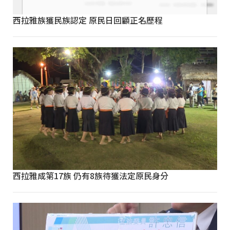
西拉雅族獲民族認定 原民日回顧正名歷程
西拉雅成第17族 仍有8族待獲法定原民身分