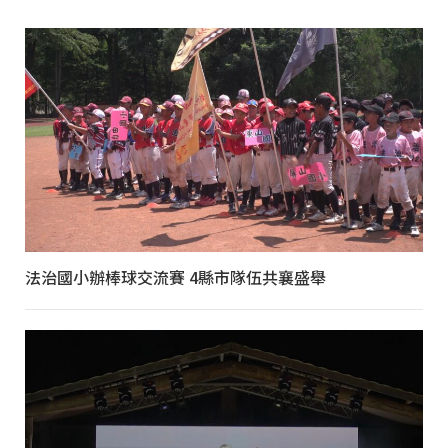
法治國小辦棒球交流賽 4縣市隊伍共襄盛舉