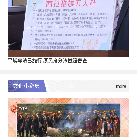
平埔專法已施行 原民身分法暫緩審查
文化小辭典