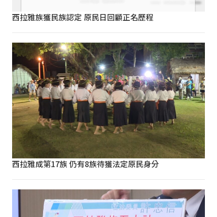
西拉雅族獲民族認定 原民日回顧正名歷程
西拉雅成第17族 仍有8族待獲法定原民身分