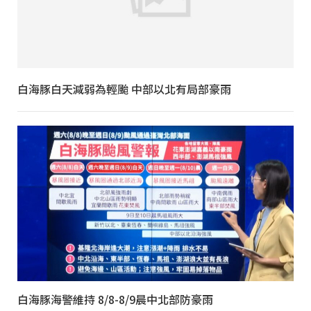
白海豚白天減弱為輕颱 中部以北有局部豪雨
白海豚海警維持 8/8-8/9晨中北部防豪雨