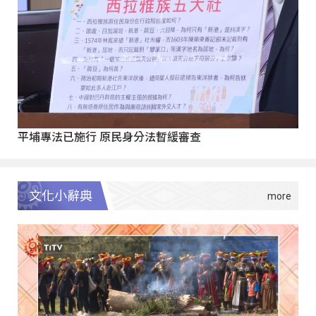
平埔專法已施行 原民身分法暫緩審查
文化小辭典