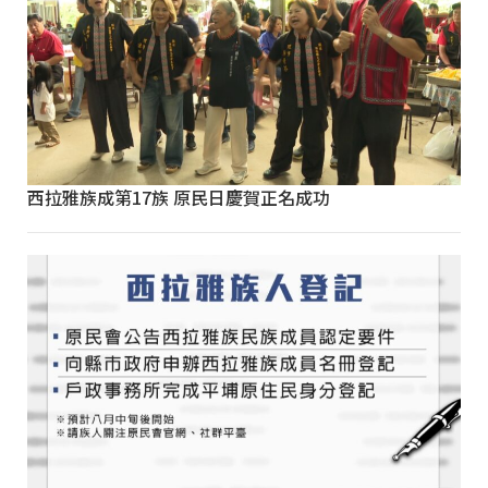
西拉雅族成第17族 原民日慶賀正名成功