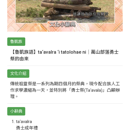
魯凱族
【魯凱族語】ta‘avalra ‘i tatolohae ni｜萬山部落勇士
祭的由來
文化介紹
傳統祖靈祭是一系列為期四個月的祭典，現今配合族人工
作求學濃縮為一天，並特別將「勇士祭(Ta‘avala)」凸顯辦
理。
小辭典
ta‘avalra
勇士成年禮