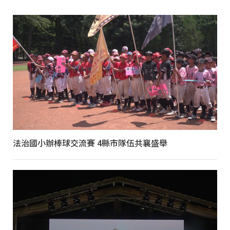
法治國小辦棒球交流賽 4縣市隊伍共襄盛舉