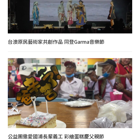
台澳原民藝術家共創作品 同登Garma音樂節
公益團邀愛國浦長輩義工 彩繪蛋糕慶父親節