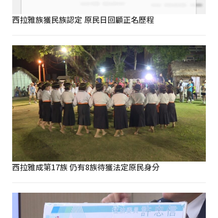
西拉雅族獲民族認定 原民日回顧正名歷程
西拉雅成第17族 仍有8族待獲法定原民身分