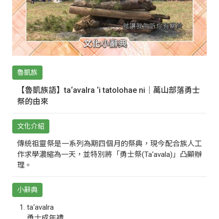
魯凱族
【魯凱族語】ta‘avalra ‘i tatolohae ni｜萬山部落勇士
祭的由來
文化介紹
傳統祖靈祭是一系列為期四個月的祭典，現今配合族人工
作求學濃縮為一天，並特別將「勇士祭(Ta‘avala)」凸顯辦
理。
小辭典
ta‘avalra
勇士成年禮