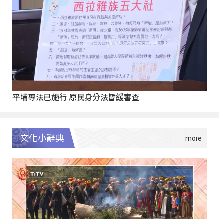
平埔專法已施行 原民身分法暫緩審查
文化小辭典