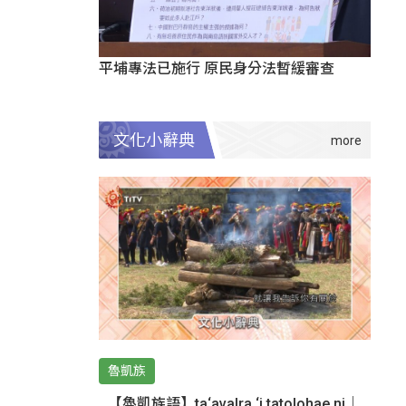
平埔專法已施行 原民身分法暫緩審查
文化小辭典
魯凱族
【魯凱族語】ta‘avalra ‘i tatolohae ni｜