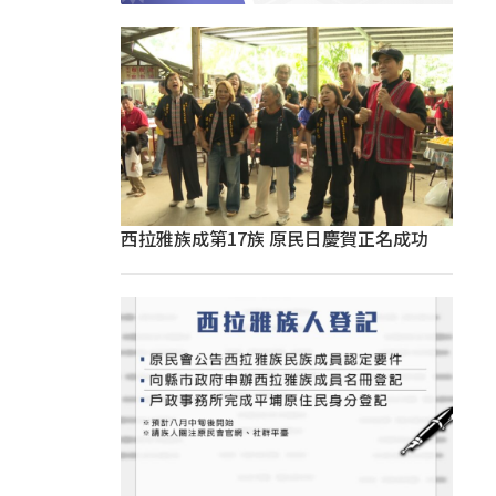
西拉雅族成第17族 原民日慶賀正名成功