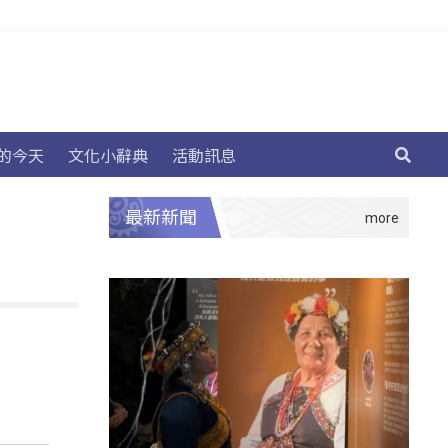
的今天
文化小辭典
活動訊息
最新新聞