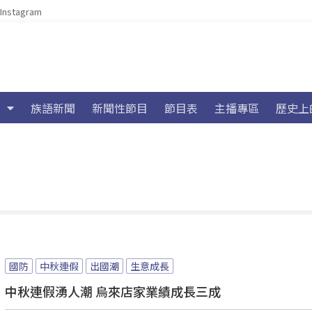
Instagram
族語新聞
新聞性節目
節目表
主播專區
歷史上
國防
中秋連假
出國潮
生意成長
中秋連假湧人潮 烏來店家業績成長三成