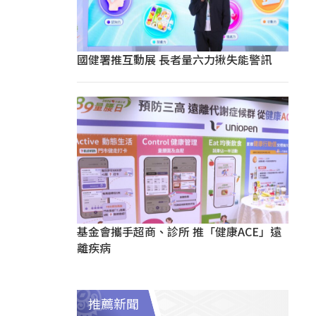
國健署推互動展 長者量六力揪失能警訊
基金會攜手超商、診所 推「健康ACE」遠
離疾病
推薦新聞