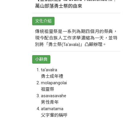
萬山部落勇士祭的由來
文化介紹
傳統祖靈祭是一系列為期四個月的祭典，
現今配合族人工作求學濃縮為一天，並特
別將「勇士祭(Ta‘avala)」凸顯辦理。
小辭典
ta‘avalra
勇士成年禮
molapangolai
祖靈祭
asavasavahe
男性青年
atamatama
父字輩的稱呼