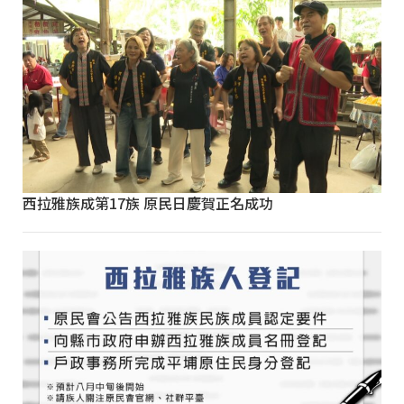
西拉雅族成第17族 原民日慶賀正名成功