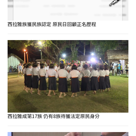
西拉雅族獲民族認定 原民日回顧正名歷程
西拉雅成第17族 仍有8族待獲法定原民身分