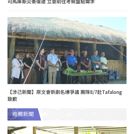
司馬庫斯災後復建 立委前往考察盤點需求
【涉己新聞】原文會新劇名爆爭議 團隊8/7赴Tafalong
致歉
推薦新聞