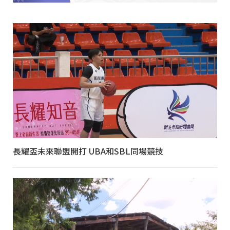
長耀盃未來聯盟開打 UBA和SBL同場競技