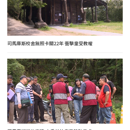
司馬庫斯校舍無照卡關22年 衝擊童受教權