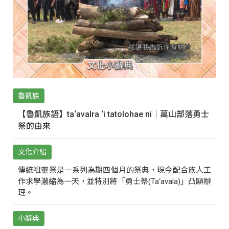
魯凱族
【魯凱族語】ta‘avalra ‘i tatolohae ni｜萬山部落勇士
祭的由來
文化介紹
傳統祖靈祭是一系列為期四個月的祭典，現今配合族人工
作求學濃縮為一天，並特別將「勇士祭(Ta‘avala)」凸顯辦
理。
小辭典