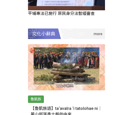
平埔專法已施行 原民身分法暫緩審查
文化小辭典
魯凱族
【魯凱族語】ta‘avalra ‘i tatolohae ni｜
萬山部落勇士祭的由來