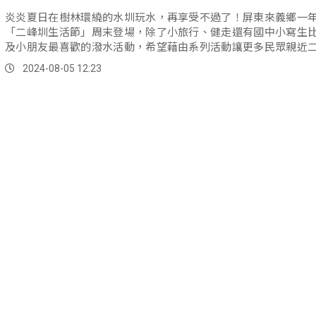
炎炎夏日在樹林環繞的水圳玩水，再享受不過了！屏東來義鄉一
「二峰圳生活節」周末登場，除了小旅行、健走還有國中小寫生
及小朋友最喜歡的潑水活動，希望藉由系列活動讓更多民眾親近
並認識它的生態、歷史與文化。
2024-08-05 12:23