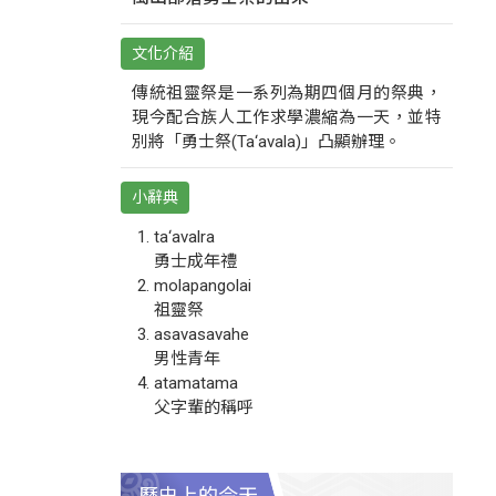
文化介紹
傳統祖靈祭是一系列為期四個月的祭典，
現今配合族人工作求學濃縮為一天，並特
別將「勇士祭(Ta‘avala)」凸顯辦理。
小辭典
ta‘avalra
勇士成年禮
molapangolai
祖靈祭
asavasavahe
男性青年
atamatama
父字輩的稱呼
歷史上的今天