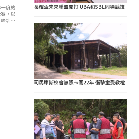
長耀盃未來聯盟開打 UBA和SBL同場競技
年一度的
比賽，以
二峰圳，
司馬庫斯校舍無照卡關22年 衝擊童受教權