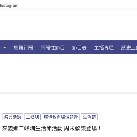
Instagram
族語新聞
新聞性節目
節目表
主播專區
歷史上
祭典活動
二峰圳
環境教育場域認證
生活節
來義鄉二峰圳生活節活動 周末歡樂登場！