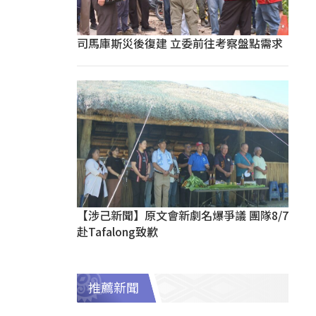
司馬庫斯災後復建 立委前往考察盤點需求
【涉己新聞】原文會新劇名爆爭議 團隊8/7
赴Tafalong致歉
推薦新聞