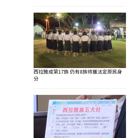
西拉雅成第17族 仍有8族待獲法定原民身
分