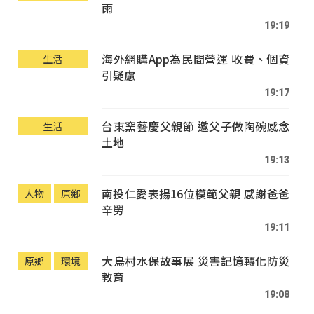
雨
19:19
海外網購App為民間營運 收費、個資
生活
引疑慮
19:17
台東窯藝慶父親節 邀父子做陶碗感念
生活
土地
19:13
南投仁愛表揚16位模範父親 感謝爸爸
人物
原鄉
辛勞
19:11
大鳥村水保故事展 災害記憶轉化防災
原鄉
環境
教育
19:08