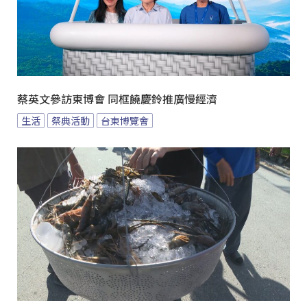
蔡英文參訪東博會 同框饒慶鈴推廣慢經濟
生活
祭典活動
台東博覽會