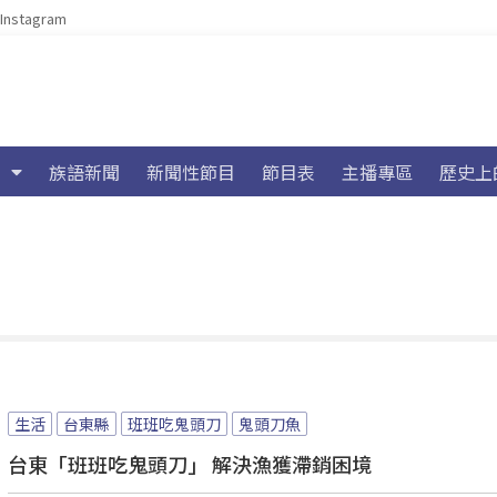
Instagram
族語新聞
新聞性節目
節目表
主播專區
歷史上
生活
台東縣
班班吃鬼頭刀
鬼頭刀魚
台東「班班吃鬼頭刀」 解決漁獲滯銷困境