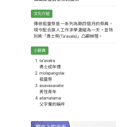
文化介紹
傳統祖靈祭是一系列為期四個月的祭典，
現今配合族人工作求學濃縮為一天，並特
別將「勇士祭(Ta‘avala)」凸顯辦理。
小辭典
ta‘avalra
勇士成年禮
molapangolai
祖靈祭
asavasavahe
男性青年
atamatama
父字輩的稱呼
歷史上的今天