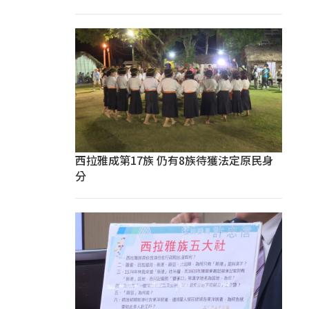
西拉雅成第17族 仍有8族待獲法定原民身
分