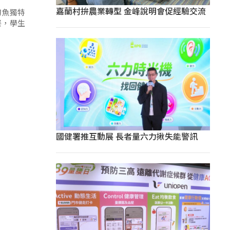
嘉蘭村拚農業轉型 金峰說明會促經驗交流
刀魚獨特
餐，學生
國健署推互動展 長者量六力揪失能警訊