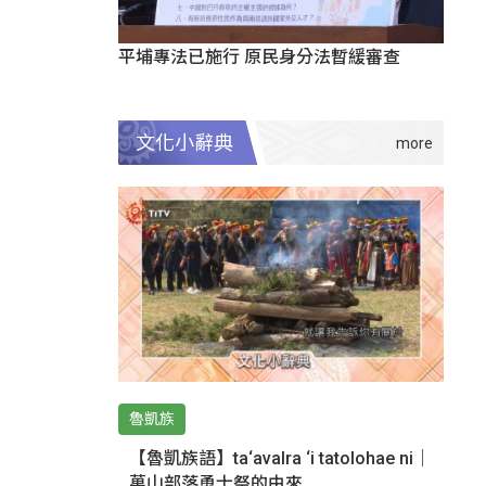
平埔專法已施行 原民身分法暫緩審查
文化小辭典
魯凱族
【魯凱族語】ta‘avalra ‘i tatolohae ni｜
萬山部落勇士祭的由來