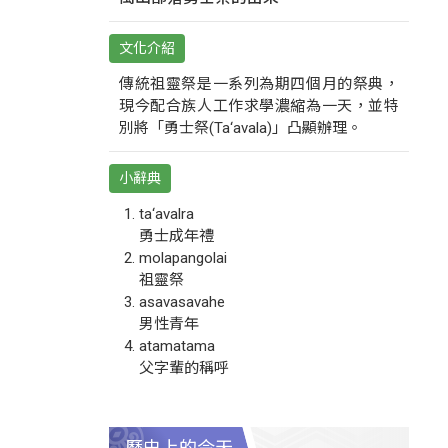
文化介紹
傳統祖靈祭是一系列為期四個月的祭典，
現今配合族人工作求學濃縮為一天，並特
別將「勇士祭(Ta‘avala)」凸顯辦理。
小辭典
ta‘avalra
勇士成年禮
molapangolai
祖靈祭
asavasavahe
男性青年
atamatama
父字輩的稱呼
歷史上的今天