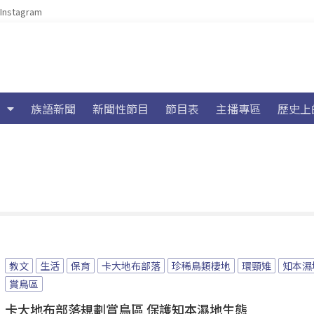
Instagram
族語新聞
新聞性節目
節目表
主播專區
歷史上
教文
生活
保育
卡大地布部落
珍稀鳥類棲地
環頸雉
知本濕
賞鳥區
卡大地布部落規劃賞鳥區 保護知本濕地生態