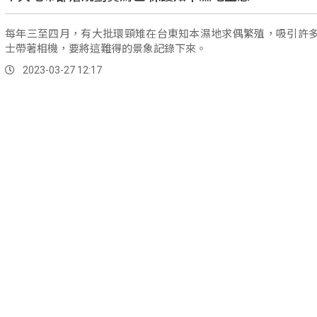
每年三至四月，有大批環頸雉在台東知本濕地求偶繁殖，吸引許
士帶著相機，要將這難得的景象記錄下來。
2023-03-27 12:17