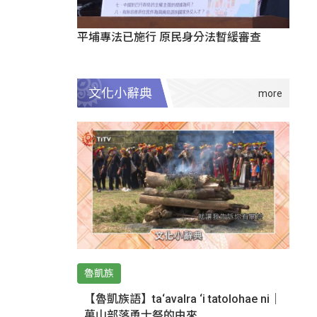
平埔專法已施行 原民身分法暫緩審查
文化小辭典
魯凱族
【魯凱族語】ta‘avalra ‘i tatolohae ni｜
萬山部落勇士祭的由來