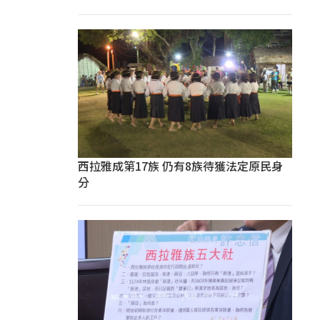
西拉雅成第17族 仍有8族待獲法定原民身
分