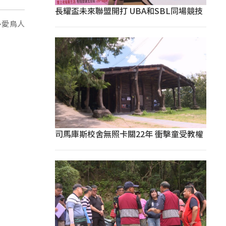
長耀盃未來聯盟開打 UBA和SBL同場競技
多愛鳥人
司馬庫斯校舍無照卡關22年 衝擊童受教權