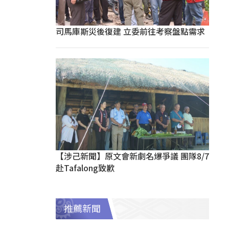
司馬庫斯災後復建 立委前往考察盤點需求
【涉己新聞】原文會新劇名爆爭議 團隊8/7
赴Tafalong致歉
推薦新聞