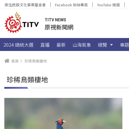
原住民族文化事業基金會
Facebook 粉絲專頁
YouTube 頻道
TITV NEWS
原視新聞網
2024 總統大選
直播
最新
山海氣象
總覽
專題
首頁
珍稀鳥類棲地
珍稀鳥類棲地