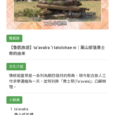
魯凱族
【魯凱族語】ta‘avalra ‘i tatolohae ni｜萬山部落勇士
祭的由來
文化介紹
傳統祖靈祭是一系列為期四個月的祭典，現今配合族人工
作求學濃縮為一天，並特別將「勇士祭(Ta‘avala)」凸顯辦
理。
小辭典
ta‘avalra
勇士成年禮