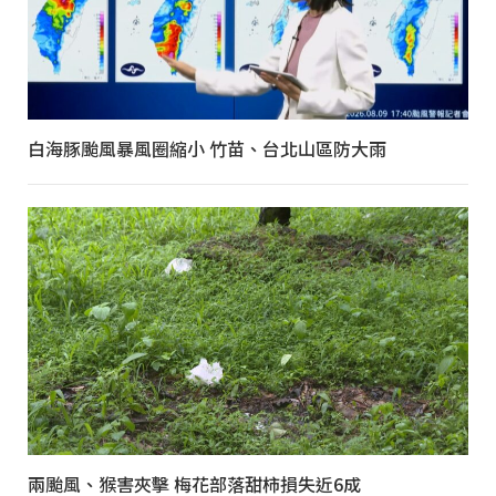
白海豚颱風暴風圈縮小 竹苗、台北山區防大雨
兩颱風、猴害夾擊 梅花部落甜柿損失近6成