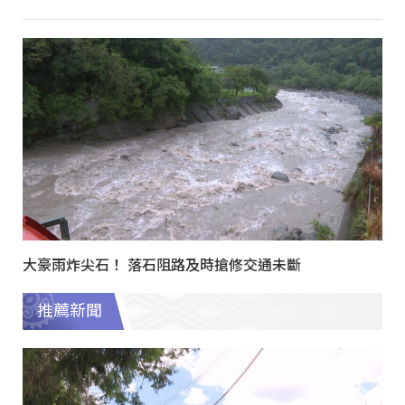
大豪雨炸尖石！ 落石阻路及時搶修交通未斷
推薦新聞