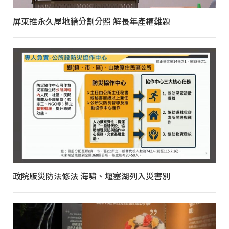
屏東推永久屋地籍分割分照 解長年產權難題
政院版災防法修法 海嘯、堰塞湖列入災害別