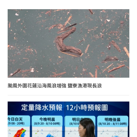
颱風外圍花蓮沿海風浪增強 鹽寮漁港現長浪