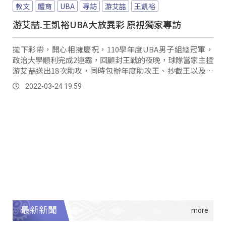
教文
體育
UBA
專訪
游艾喆
王凱裕
游艾喆.王凱裕UBA大放異彩 原視獨家專訪
拋下彩帶，開心相擁慶祝，110學年度UBA男子組總冠軍，
政治大學順利完成2連霸，回顧封王戰的夜晚，球隊當家主控
游艾喆送出18次助攻，同時包辦年度助攻王、抄截王以及人
氣王獎項，王凱裕則是在冠軍賽飆出全隊最高的22分獲選
2022-03-24 19:59
MVP。
最新新聞