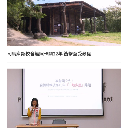
司馬庫斯校舍無照卡關22年 衝擊童受教權