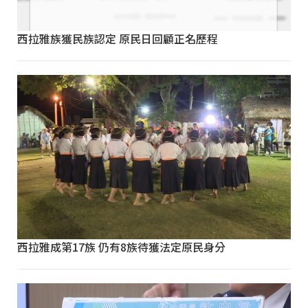
西拉雅族獲民族認定 原民日回顧正名歷程
西拉雅成第17族 仍有8族待獲法定原民身分