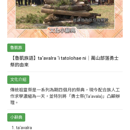
魯凱族
【魯凱族語】ta‘avalra ‘i tatolohae ni｜萬山部落勇士
祭的由來
文化介紹
傳統祖靈祭是一系列為期四個月的祭典，現今配合族人工
作求學濃縮為一天，並特別將「勇士祭(Ta‘avala)」凸顯辦
理。
小辭典
ta‘avalra