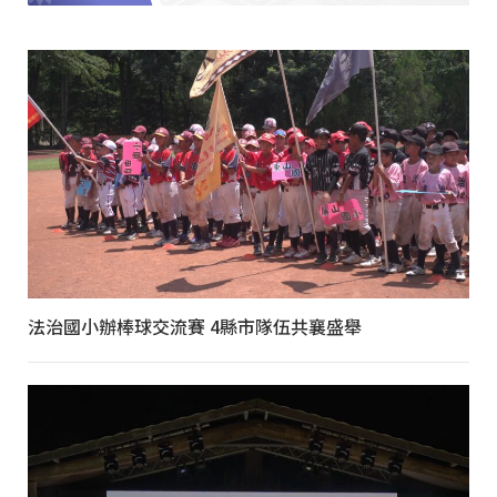
法治國小辦棒球交流賽 4縣市隊伍共襄盛舉