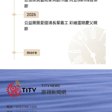
台澳原民藝術家共創作品 同登Garma音樂
節
2026
公益團邀愛國浦長輩義工 彩繪蛋糕慶父親
節
more
TITV NEWS
原視新聞網
電話：(02)2788-1600