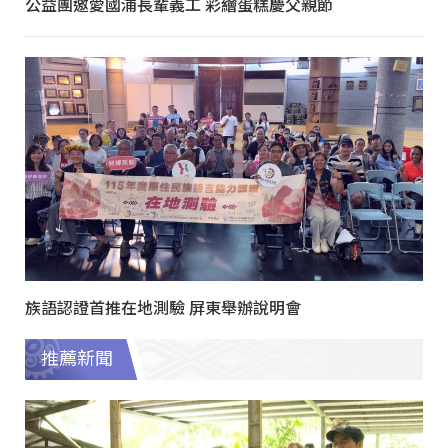
公益團邀愛國浦長輩義工 彩繪蛋糕慶父親節
族語認證首推在地測驗 屏東舉辦說明會
推薦新聞