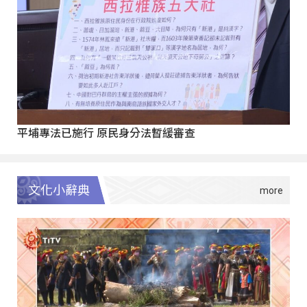
平埔專法已施行 原民身分法暫緩審查
文化小辭典