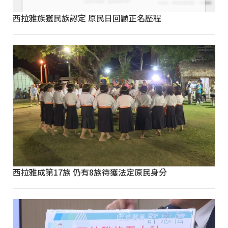
西拉雅族獲民族認定 原民日回顧正名歷程
西拉雅成第17族 仍有8族待獲法定原民身分