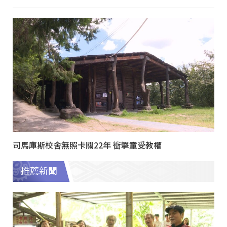
司馬庫斯校舍無照卡關22年 衝擊童受教權
推薦新聞