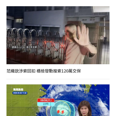
范織欽涉索回扣 橋檢發動搜索120萬交保