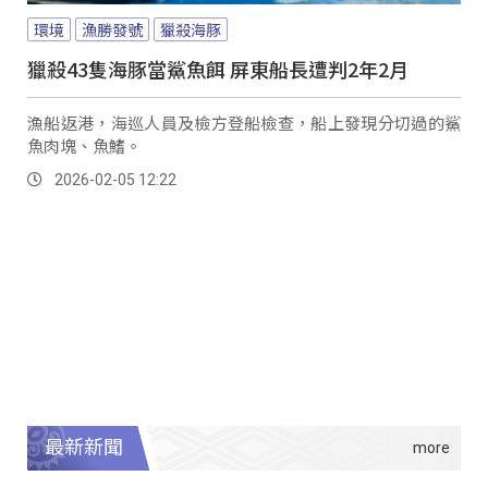
環境
漁勝發號
獵殺海豚
獵殺43隻海豚當鯊魚餌 屏東船長遭判2年2月
漁船返港，海巡人員及檢方登船檢查，船上發現分切過的鯊
魚肉塊、魚鰭。
2026-02-05 12:22
最新新聞