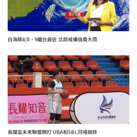
白海豚8/8、9離台最近 北部戒備強風大雨
長耀盃未來聯盟開打 UBA和SBL同場競技