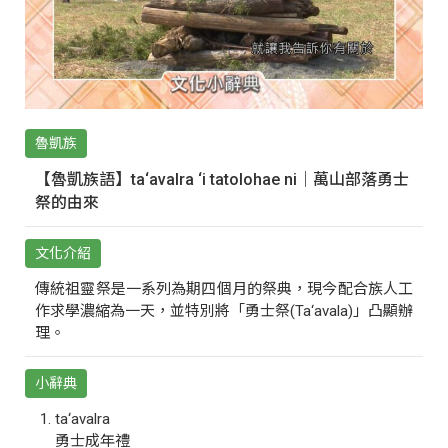
魯凱族
【魯凱族語】ta‘avalra ‘i tatolohae ni｜萬山部落勇士
祭的由來
文化介紹
傳統祖靈祭是一系列為期四個月的祭典，現今配合族人工
作求學濃縮為一天，並特別將「勇士祭(Ta‘avala)」凸顯辦
理。
小辭典
ta‘avalra
勇士成年禮