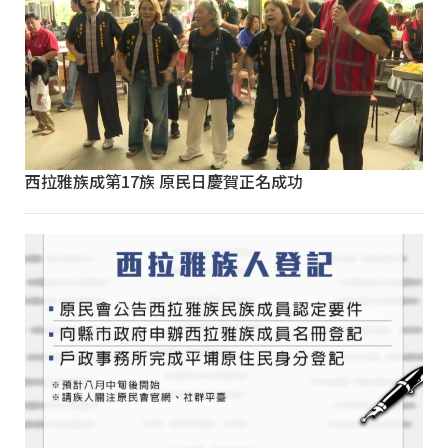
西拉雅族成第17族 原民日慶賀正名成功