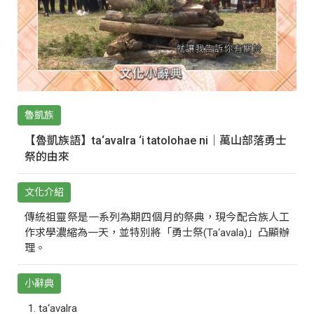
魯凱族
【魯凱族語】ta‘avalra ‘i tatolohae ni｜萬山部落勇士
祭的由來
文化介紹
傳統祖靈祭是一系列為期四個月的祭典，現今配合族人工
作求學濃縮為一天，並特別將「勇士祭(Ta‘avala)」凸顯辦
理。
小辭典
ta‘avalra