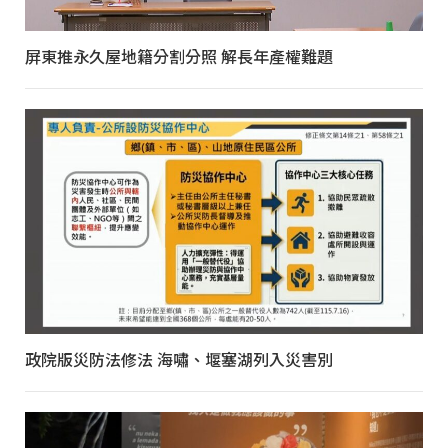
屏東推永久屋地籍分割分照 解長年產權難題
政院版災防法修法 海嘯、堰塞湖列入災害別