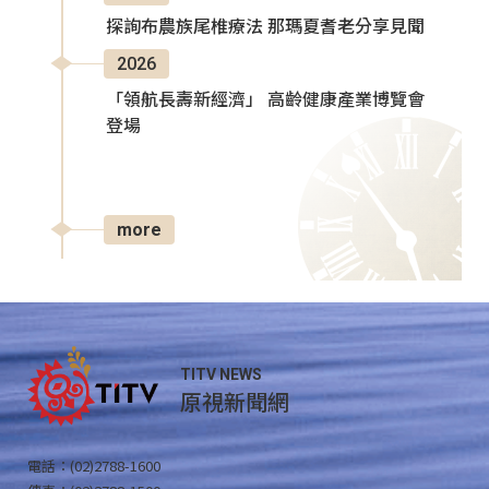
探詢布農族尾椎療法 那瑪夏耆老分享見聞
2026
「領航長壽新經濟」 高齡健康產業博覽會
登場
more
TITV NEWS
原視新聞網
電話：(02)2788-1600