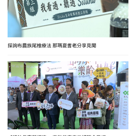
探詢布農族尾椎療法 那瑪夏耆老分享見聞