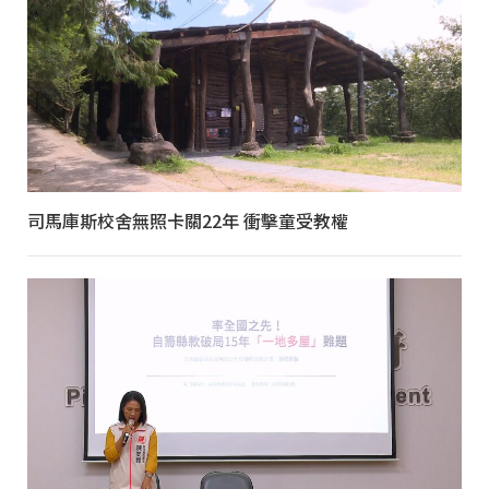
司馬庫斯校舍無照卡關22年 衝擊童受教權