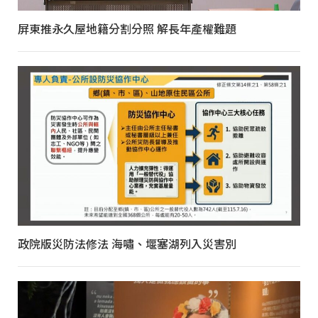
屏東推永久屋地籍分割分照 解長年產權難題
政院版災防法修法 海嘯、堰塞湖列入災害別