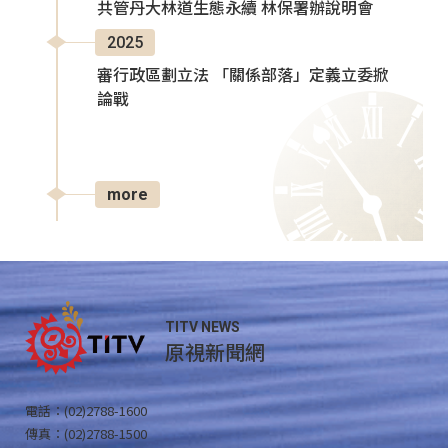
共管丹大林道生態永續 林保署辦說明會
2025
審行政區劃立法 「關係部落」定義立委掀
論戰
more
TITV NEWS
原視新聞網
電話：(02)2788-1600
傳真：(02)2788-1500