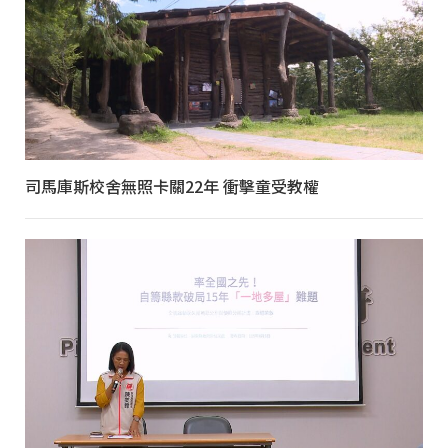
司馬庫斯校舍無照卡關22年 衝擊童受教權