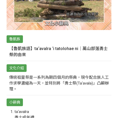
魯凱族
【魯凱族語】ta‘avalra ‘i tatolohae ni｜萬山部落勇士
祭的由來
文化介紹
傳統祖靈祭是一系列為期四個月的祭典，現今配合族人工
作求學濃縮為一天，並特別將「勇士祭(Ta‘avala)」凸顯辦
理。
小辭典
ta‘avalra
勇士成年禮