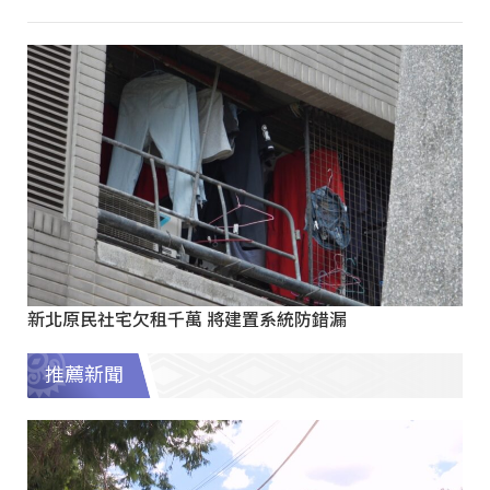
新北原民社宅欠租千萬 將建置系統防錯漏
推薦新聞