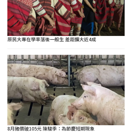
原民大專在學率落後一般生 差距擴大近4成
8月豬價破105元 陳駿季：為節慶短期現象