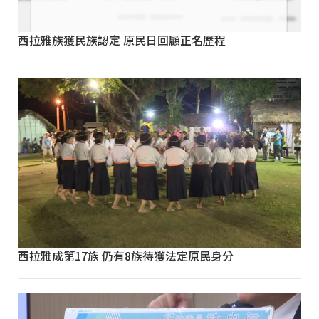
西拉雅族獲民族認定 原民日回顧正名歷程
西拉雅成第17族 仍有8族待獲法定原民身分