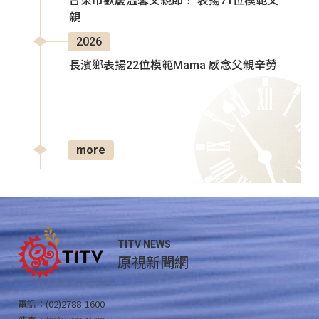
台東市歡慶溫馨父親節！ 表揚71位模範父
親
2026
長濱鄉表揚22位模範Mama 感念父親辛勞
more
TITV NEWS
原視新聞網
電話：(02)2788-1600