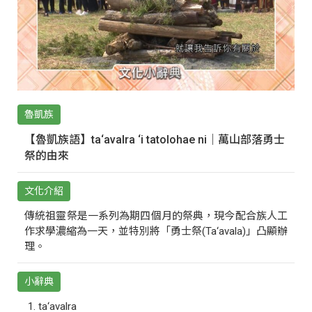
魯凱族
【魯凱族語】ta‘avalra ‘i tatolohae ni｜萬山部落勇士
祭的由來
文化介紹
傳統祖靈祭是一系列為期四個月的祭典，現今配合族人工
作求學濃縮為一天，並特別將「勇士祭(Ta‘avala)」凸顯辦
理。
小辭典
ta‘avalra