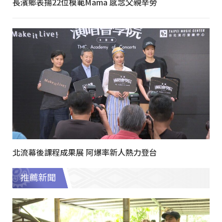
長濱鄉表揚22位模範Mama 感念父親辛勞
北流幕後課程成果展 阿爆率新人熱力登台
推薦新聞