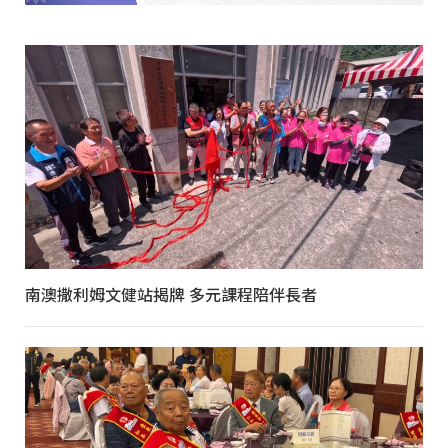
南澳撒利姆文健站揭牌 多元課程陪伴長者