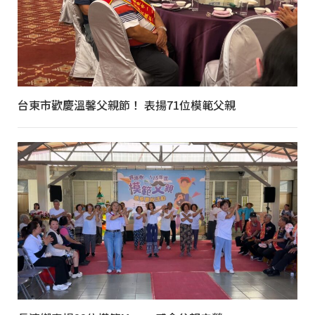
台東市歡慶溫馨父親節！ 表揚71位模範父親