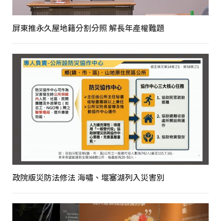
屏東推永久屋地籍分割分照 解長年產權難題
政院版災防法修法 海嘯、堰塞湖列入災害別