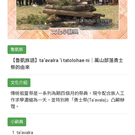
魯凱族
【魯凱族語】ta‘avalra ‘i tatolohae ni｜萬山部落勇士
祭的由來
文化介紹
傳統祖靈祭是一系列為期四個月的祭典，現今配合族人工
作求學濃縮為一天，並特別將「勇士祭(Ta‘avala)」凸顯辦
理。
小辭典
ta‘avalra