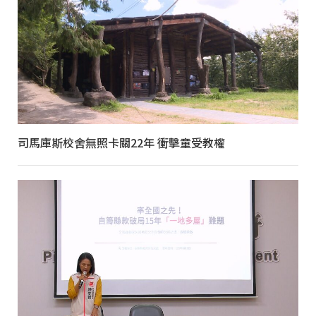
司馬庫斯校舍無照卡關22年 衝擊童受教權