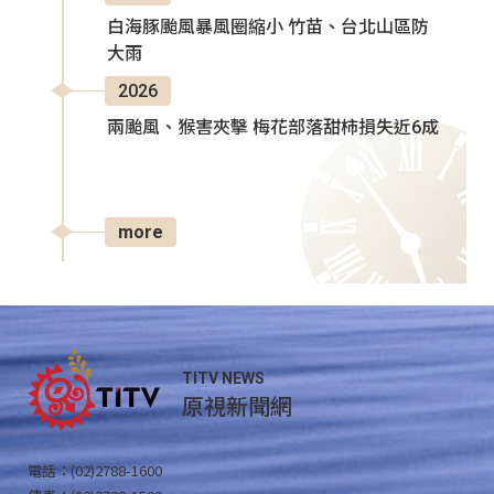
白海豚颱風暴風圈縮小 竹苗、台北山區防
大雨
2026
兩颱風、猴害夾擊 梅花部落甜柿損失近6成
more
TITV NEWS
原視新聞網
電話：(02)2788-1600