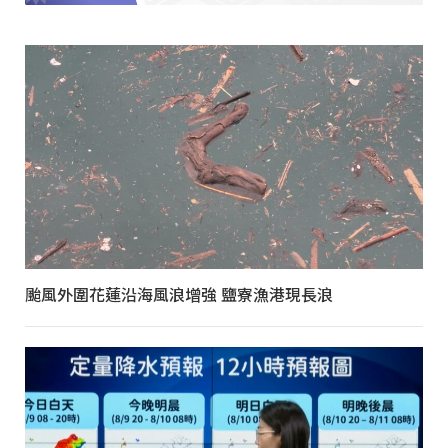
颱風外圍花蓮沿海風浪增強 鹽寮漁港現長浪