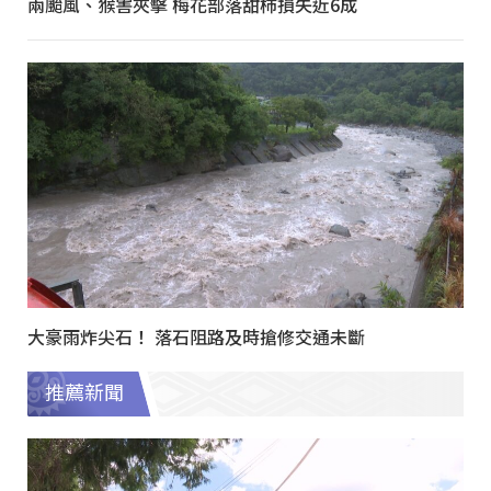
兩颱風、猴害夾擊 梅花部落甜柿損失近6成
大豪雨炸尖石！ 落石阻路及時搶修交通未斷
推薦新聞