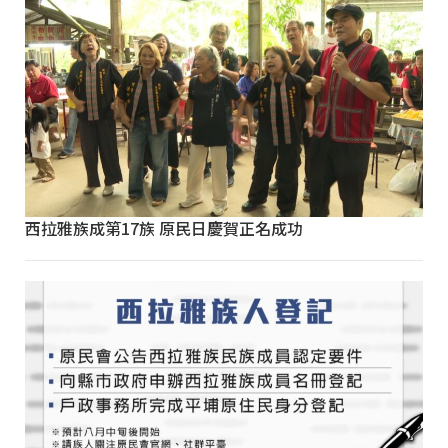
西拉雅族成第17族 原民日慶賀正名成功