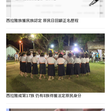
西拉雅族獲民族認定 原民日回顧正名歷程
西拉雅成第17族 仍有8族待獲法定原民身分