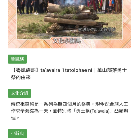
魯凱族
【魯凱族語】ta‘avalra ‘i tatolohae ni｜萬山部落勇士
祭的由來
文化介紹
傳統祖靈祭是一系列為期四個月的祭典，現今配合族人工
作求學濃縮為一天，並特別將「勇士祭(Ta‘avala)」凸顯辦
理。
小辭典