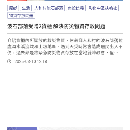
原鄉
生活
人和村波石部落
南投信義
彰化中區扶輪社
物資存放問題
波石部落受贈2貨櫃 解決防災物資存放問題
介紹貨櫃內所擺放的救災物資，信義鄉人和村的波石部落位
處濁水溪流域和山坡地區，遇到天災時常會造成居民出入不
便，過去都是將緊急防災物資存放在當地雙峰教會，但教會
空間有限、無法存放足夠物資；不過在彰化中區扶輪社的協
2025-03-10 12:18
助下，捐贈貨櫃到部落，也讓防災物資、裝備有更好的存放
空間。