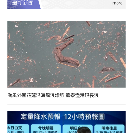
最新新聞
颱風外圍花蓮沿海風浪增強 鹽寮漁港現長浪