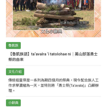
魯凱族
【魯凱族語】ta‘avalra ‘i tatolohae ni｜萬山部落勇士
祭的由來
文化介紹
傳統祖靈祭是一系列為期四個月的祭典，現今配合族人工
作求學濃縮為一天，並特別將「勇士祭(Ta‘avala)」凸顯辦
理。
小辭典