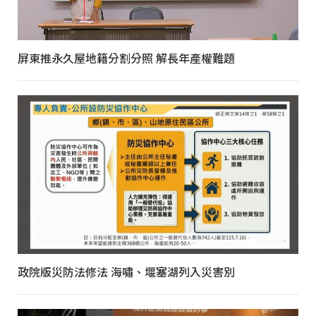
屏東推永久屋地籍分割分照 解長年產權難題
政院版災防法修法 海嘯、堰塞湖列入災害別