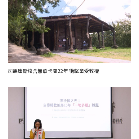
司馬庫斯校舍無照卡關22年 衝擊童受教權