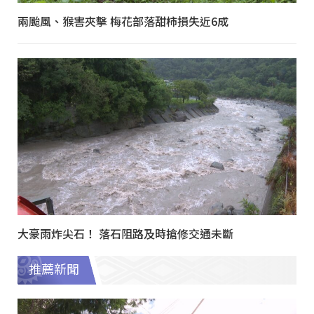
兩颱風、猴害夾擊 梅花部落甜柿損失近6成
大豪雨炸尖石！ 落石阻路及時搶修交通未斷
推薦新聞