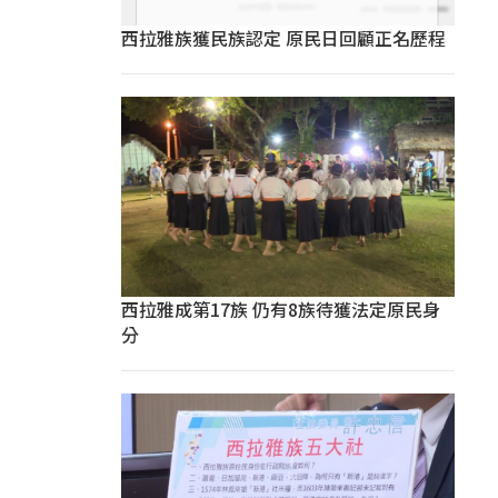
西拉雅族獲民族認定 原民日回顧正名歷程
西拉雅成第17族 仍有8族待獲法定原民身
分