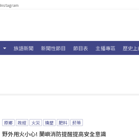
Instagram
族語新聞
新聞性節目
節目表
主播專區
歷史上
原鄉
政經
火災
燒墾
肥料
菸蒂
野外用火小心! 蘭嶼消防提醒提高安全意識