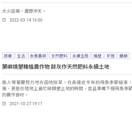
大火延燒，濃煙沖天。
2022-03-14 16:00
原鄉
生活
友善農耕
天然肥料
永續生態
燒墾
芋頭
蘭嶼
蘭嶼燒墾種植農作物 餘灰作天然肥料永續土地
族人彎著腰努力地在田地除草，在長達近半年的飛魚季節結束
後，更是在陸地上最忙碌開墾土地的時間，並且準備下個飛魚季
的農作食材。
2021-10-27 19:11