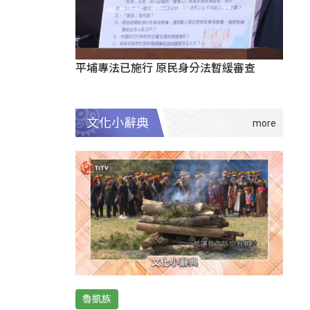
平埔專法已施行 原民身分法暫緩審查
文化小辭典
魯凱族