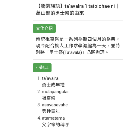
【魯凱族語】ta‘avalra ‘i tatolohae ni｜
萬山部落勇士祭的由來
文化介紹
傳統祖靈祭是一系列為期四個月的祭典，
現今配合族人工作求學濃縮為一天，並特
別將「勇士祭(Ta‘avala)」凸顯辦理。
小辭典
ta‘avalra
勇士成年禮
molapangolai
祖靈祭
asavasavahe
男性青年
atamatama
父字輩的稱呼