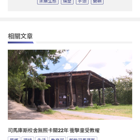
永續生態
燒墾
芋頭
蘭嶼
相關文章
司馬庫斯校舍無照卡關22年 衝擊童受教權
原鄉
環境
生活
教育部
新竹司馬庫斯