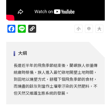
Facebook
Line
A
A
A
大綱
長達近半年的飛魚季節結束後，蘭嶼族人依循傳
統歲時祭儀，族人進入最忙碌地開墾土地時間，
到田地以燒墾方式，耕種下個飛魚季節的食材，
而燒盡的餘灰則當作土壤零汙染的天然肥料，不
但天然又維護生態系統的發展。