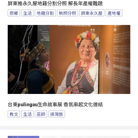
屏東推永久屋地籍分割分照 解長年產權難題
原鄉
生活
地籍分割
執照分照
屏東永久屋
產地權
台東pulingau生命故事展 香氛串起文化連結
教文
生活
巫師
排灣族