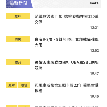
最新新聞
范織欽涉索回扣 橋檢發動搜索120萬
政經
交保
12:21
白海豚8/8、9離台最近 北部戒備強風
防災
大雨
12:02
長耀盃未來聯盟開打 UBA和SBL同場
體育
競技
19:47
司馬庫斯校舍無照卡關22年 衝擊童受
原鄉
環境
教權
19:40