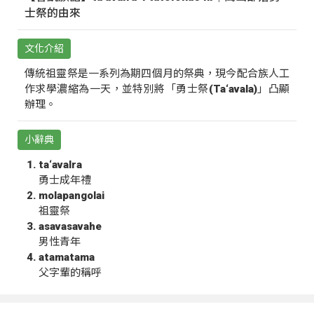
士祭的由來
文化介紹
傳統祖靈祭是一系列為期四個月的祭典，現今配合族人工
作求學濃縮為一天，並特別將「勇士祭(Ta‘avala)」凸顯
辦理。
小辭典
ta‘avalra
勇士成年禮
molapangolai
祖靈祭
asavasavahe
男性青年
atamatama
父字輩的稱呼