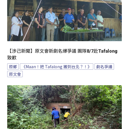
【涉己新聞】原文會新劇名爆爭議 團隊8/7赴Tafalong
致歉
原鄉
《Maan！把 Tafalong 搬到台北？！》
劇名爭議
原文會