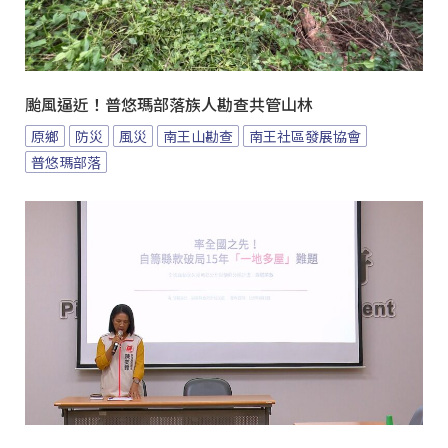
颱風逼近！普悠瑪部落族人勘查共管山林
原鄉
防災
風災
南王山勘查
南王社區發展協會
普悠瑪部落