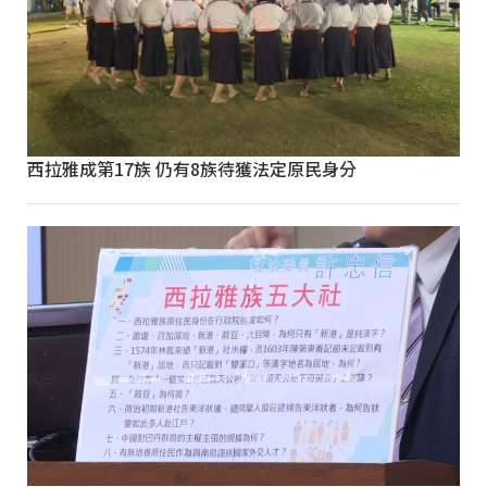
西拉雅成第17族 仍有8族待獲法定原民身分