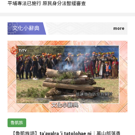
平埔專法已施行 原民身分法暫緩審查
文化小辭典
魯凱族
【魯凱族語】ta‘avalra ‘i tatolohae ni｜萬山部落勇