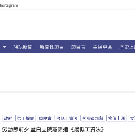
Instagram
族語新聞
新聞性節目
節目表
主播專區
歷史上
政經
勞工權益
原民會
最低工資法
照服員加薪
物價上漲
立
勞動節前夕 藍白立院黨團追《最低工資法》