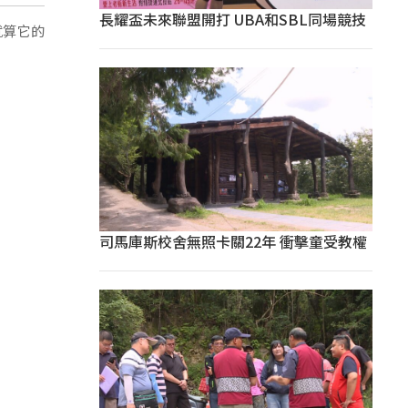
長耀盃未來聯盟開打 UBA和SBL同場競技
就算它的
司馬庫斯校舍無照卡關22年 衝擊童受教權