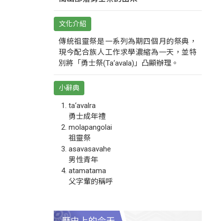
文化介紹
傳統祖靈祭是一系列為期四個月的祭典，
現今配合族人工作求學濃縮為一天，並特
別將「勇士祭(Ta‘avala)」凸顯辦理。
小辭典
ta‘avalra
勇士成年禮
molapangolai
祖靈祭
asavasavahe
男性青年
atamatama
父字輩的稱呼
歷史上的今天