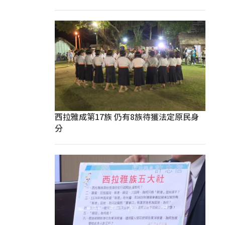
西拉雅成第17族 仍有8族待獲法定原民身
分