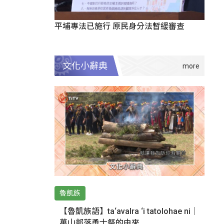
平埔專法已施行 原民身分法暫緩審查
文化小辭典
魯凱族
【魯凱族語】ta‘avalra ‘i tatolohae ni｜
萬山部落勇士祭的由來