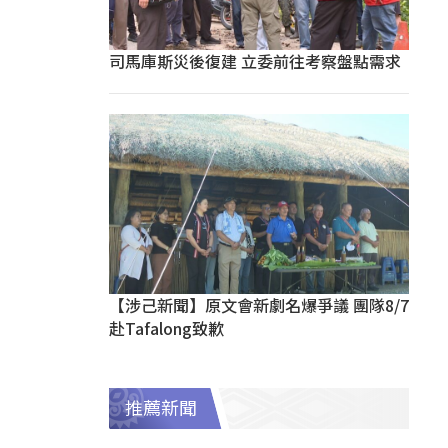
司馬庫斯災後復建 立委前往考察盤點需求
【涉己新聞】原文會新劇名爆爭議 團隊8/7
赴Tafalong致歉
推薦新聞