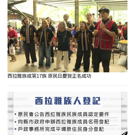
西拉雅族成第17族 原民日慶賀正名成功