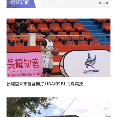
最新新聞
長耀盃未來聯盟開打 UBA和SBL同場競技