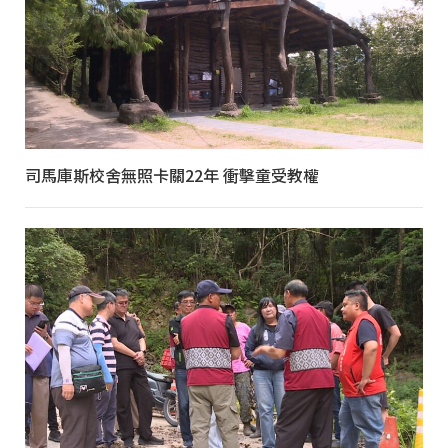
司馬庫斯校舍無照卡關22年 衝擊童受教權