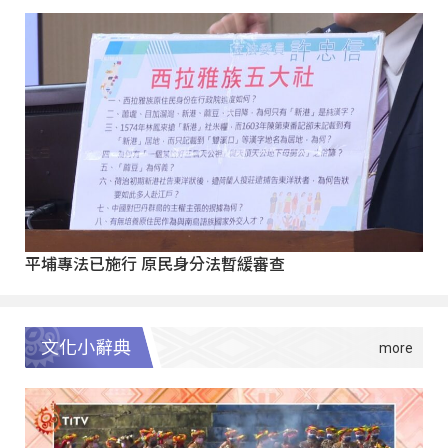
平埔專法已施行 原民身分法暫緩審查
文化小辭典