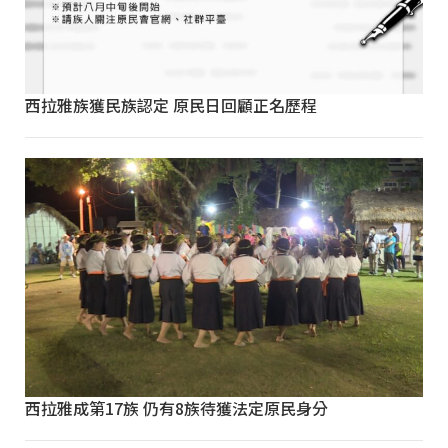
西拉雅族獲民族認定 原民日回顧正名歷程
西拉雅成第17族 仍有8族待獲法定原民身分