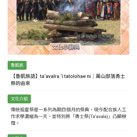
魯凱族
【魯凱族語】ta‘avalra ‘i tatolohae ni｜萬山部落勇士
祭的由來
文化介紹
傳統祖靈祭是一系列為期四個月的祭典，現今配合族人工
作求學濃縮為一天，並特別將「勇士祭(Ta‘avala)」凸顯辦
理。